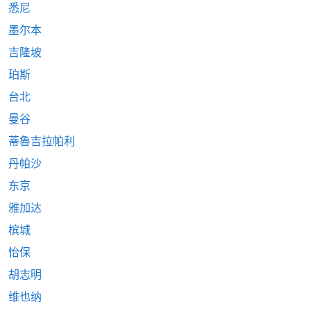
悉尼
墨尔本
吉隆坡
珀斯
台北
曼谷
蒂魯吉拉帕利
丹帕沙
东京
雅加达
槟城
怡保
胡志明
维也纳