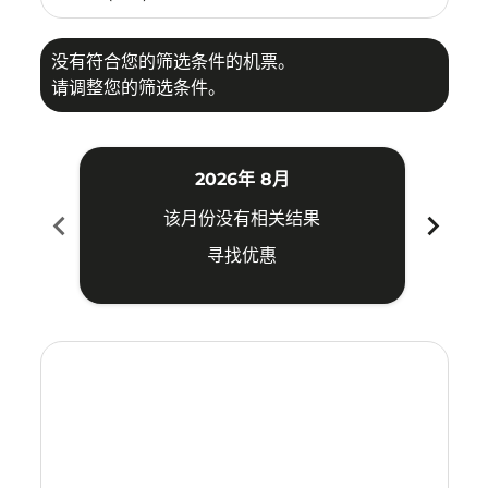
没有符合您的筛选条件的机票。
请调整您的筛选条件。
2026年 8月
chevron_left
chevron_right
该月份没有相关结果
寻找优惠
Displaying fares for 八月-2026
ATH–SIN: cmp-view-offers-disclaimer. 寻找优惠
ATH–SIN: cmp-view-offers-disclaimer. 寻找优惠
ATH–SIN: cmp-view-offers-disclaimer. 寻找
ATH–SIN: cmp-view-offers-disclaimer
ATH–SIN: cmp-view-offers-discla
ATH–SIN: cmp-view-offers-di
ATH–SIN: cmp-view-offers
ATH–SIN: cmp-view-of
ATH–SIN: cmp-vie
ATH–SIN: cmp
ATH–SIN:
ATH–S
A