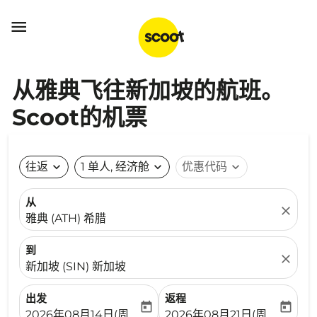

从雅典飞往新加坡的航班。
Scoot的机票
往返
expand_more
1 单人, 经济舱
expand_more
优惠代码
expand_more
从
close
雅典 (ATH) 希腊
到
close
新加坡 (SIN) 新加坡
出发
返程
today
today
fc-booking-departure-date-aria-label
fc-booking-return-date-ari
2026年08月14日(周五)
2026年08月21日(周五)