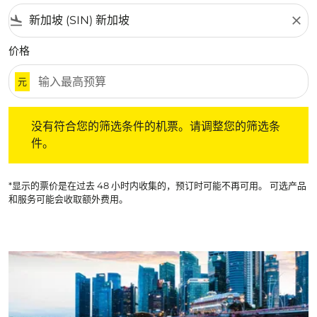
flight_land
close
价格
元
没有符合您的筛选条件的机票。请调整您的筛选条件。
没有符合您的筛选条件的机票。请调整您的筛选条
件。
*显示的票价是在过去 48 小时内收集的，预订时可能不再可用。 可选产品
和服务可能会收取额外费用。