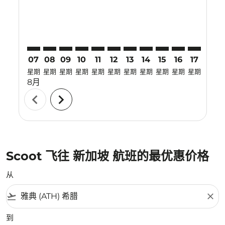
07
08
09
10
11
12
13
14
15
16
17
18
星期
星期
星期
星期
星期
星期
星期
星期
星期
星期
星期
星期
8月
chevron_left
chevron_right
Scoot 飞往 新加坡 航班的最优惠价格
从
flight_takeoff
close
到