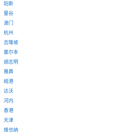
珀斯
曼谷
澳门
杭州
吉隆坡
墨尔本
胡志明
雅典
岘港
达沃
河内
香港
天津
维也纳