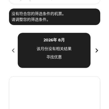
没有符合您的筛选条件的机票。
请调整您的筛选条件。
2026年 8月
chevron_left
chevron_right
该月份没有相关结果
寻找优惠
Displaying fares for 八月-2026
ATH–PNK: cmp-view-offers-disclaimer. 寻找优惠
ATH–PNK: cmp-view-offers-disclaimer. 寻找优惠
ATH–PNK: cmp-view-offers-disclaimer. 寻
ATH–PNK: cmp-view-offers-disclaime
ATH–PNK: cmp-view-offers-discla
ATH–PNK: cmp-view-offers-di
ATH–PNK: cmp-view-offer
ATH–PNK: cmp-view-o
ATH–PNK: cmp-vie
ATH–PNK: cmp
ATH–PNK:
ATH–P
A