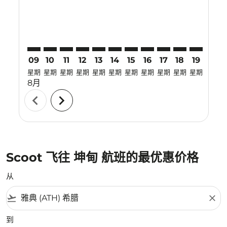
09
10
11
12
13
14
15
16
17
18
19
20
星期
星期
星期
星期
星期
星期
星期
星期
星期
星期
星期
星期
8月
chevron_left
chevron_right
Scoot 飞往 坤甸 航班的最优惠价格
从
flight_takeoff
close
到