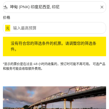
flight_land
close
价格
元
没有符合您的筛选条件的机票。请调整您的筛选条件。
没有符合您的筛选条件的机票。请调整您的筛选条
件。
*显示的票价是在过去 48 小时内收集的，预订时可能不再可用。 可选产品
和服务可能会收取额外费用。