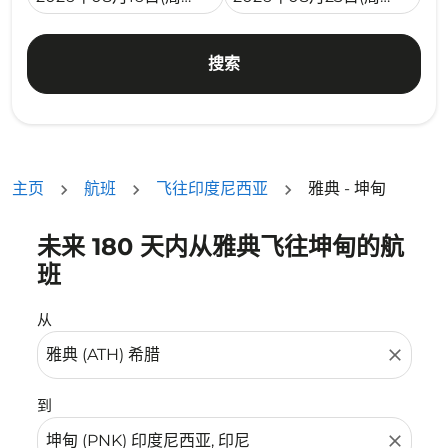
搜索
主页
航班
飞往印度尼西亚
雅典 - 坤甸
未来 180 天内从雅典飞往坤甸的航
没有符合您的筛选条件的机票。请调整您的筛选条件。
班
从
close
到
close