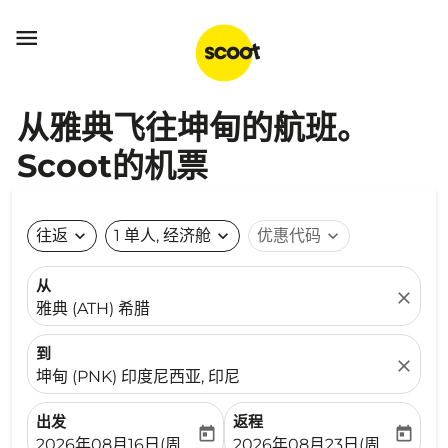

从雅典飞往坤甸的航班。
Scoot的机票
往返
expand_more
1 单人, 经济舱
expand_more
优惠代码
expand_more
从
close
雅典 (ATH) 希腊
到
close
坤甸 (PNK) 印度尼西亚, 印尼
出发
返程
today
today
fc-booking-departure-date-aria-label
fc-booking-return-date-ari
2026年08月16日(周日)
2026年08月23日(周日)