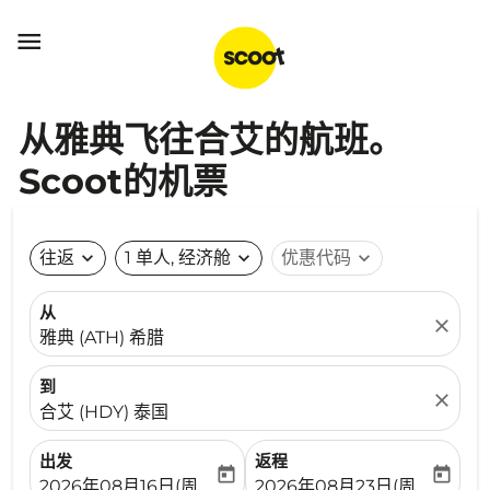

从雅典飞往合艾的航班。
Scoot的机票
往返
expand_more
1 单人, 经济舱
expand_more
优惠代码
expand_more
从
close
雅典 (ATH) 希腊
到
close
合艾 (HDY) 泰国
出发
返程
today
today
fc-booking-departure-date-aria-label
fc-booking-return-date-ari
2026年08月16日(周日)
2026年08月23日(周日)