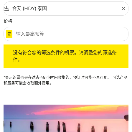
flight_land
close
价格
元
没有符合您的筛选条件的机票。请调整您的筛选条件。
没有符合您的筛选条件的机票。请调整您的筛选条
件。
*显示的票价是在过去 48 小时内收集的，预订时可能不再可用。 可选产品
和服务可能会收取额外费用。