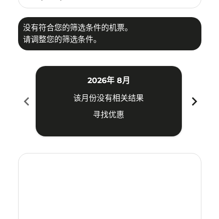
没有符合您的筛选条件的机票。
请调整您的筛选条件。
2026年 8月
chevron_left
chevron_right
该月份没有相关结果
寻找优惠
Displaying fares for 八月-2026
ATH–HDY: cmp-view-offers-disclaimer. 寻找优惠
ATH–HDY: cmp-view-offers-disclaimer. 寻找优惠
ATH–HDY: cmp-view-offers-disclaimer. 寻
ATH–HDY: cmp-view-offers-disclaime
ATH–HDY: cmp-view-offers-discla
ATH–HDY: cmp-view-offers-di
ATH–HDY: cmp-view-offer
ATH–HDY: cmp-view-o
ATH–HDY: cmp-vie
ATH–HDY: cmp
ATH–HDY:
ATH–H
A