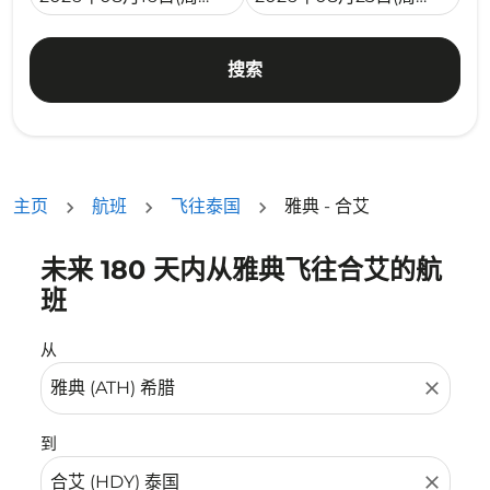
搜索
主页
航班
飞往泰国
雅典 - 合艾
未来 180 天内从雅典飞往合艾的航
没有符合您的筛选条件的机票。请调整您的筛选条件。
班
从
close
到
close