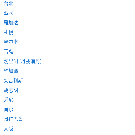
台北
泗水
雅加达
札幌
墨尔本
青岛
勿里洞 (丹戎潘丹)
望加锡
安吉利斯
胡志明
悉尼
首尔
哥打巴鲁
大阪