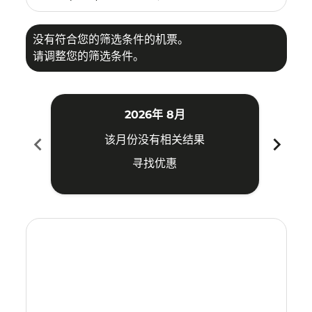
没有符合您的筛选条件的机票。
请调整您的筛选条件。
2026年 8月
chevron_left
chevron_right
该月份没有相关结果
寻找优惠
Displaying fares for 八月-2026
ATH–SRG: cmp-view-offers-disclaimer. 寻找优惠
ATH–SRG: cmp-view-offers-disclaimer. 寻找优惠
ATH–SRG: cmp-view-offers-disclaimer. 寻
ATH–SRG: cmp-view-offers-disclaime
ATH–SRG: cmp-view-offers-discla
ATH–SRG: cmp-view-offers-di
ATH–SRG: cmp-view-offer
ATH–SRG: cmp-view-of
ATH–SRG: cmp-vie
ATH–SRG: cmp
ATH–SRG:
ATH–S
A