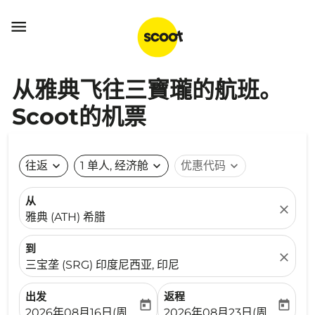

从雅典飞往三寶瓏的航班。
Scoot的机票
往返
expand_more
1 单人, 经济舱
expand_more
优惠代码
expand_more
从
close
雅典 (ATH) 希腊
到
close
三宝垄 (SRG) 印度尼西亚, 印尼
出发
返程
today
today
fc-booking-departure-date-aria-label
fc-booking-return-date-ari
2026年08月16日(周日)
2026年08月23日(周日)