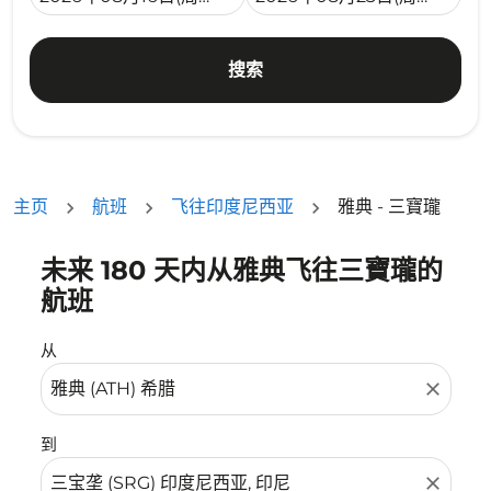
搜索
主页
航班
飞往印度尼西亚
雅典 - 三寶瓏
未来 180 天内从雅典飞往三寶瓏的
没有符合您的筛选条件的机票。请调整您的筛选条件。
航班
从
close
到
close