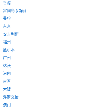
香港
富國島 (越南)
曼谷
东京
安吉利斯
福州
墨尔本
广州
达沃
河内
古晋
大阪
浮罗交怡
澳门