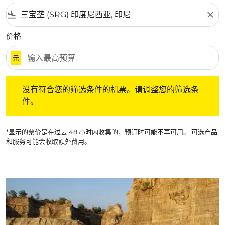
flight_land
close
价格
元
没有符合您的筛选条件的机票。请调整您的筛选条件。
没有符合您的筛选条件的机票。请调整您的筛选条
件。
*显示的票价是在过去 48 小时内收集的，预订时可能不再可用。 可选产品
和服务可能会收取额外费用。