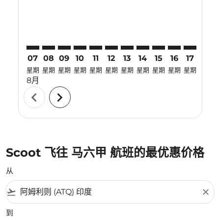
07
08
09
10
11
12
13
14
15
16
17
18
星期
星期
星期
星期
星期
星期
星期
星期
星期
星期
星期
星期
8月
chevron_left
chevron_right
Scoot 飞往 马六甲 航班的最优惠价格
从
flight_takeoff
close
到