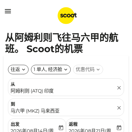

从阿姆利则飞往马六甲的航
班。 Scoot的机票
往返
expand_more
1 单人, 经济舱
expand_more
优惠代码
expand_more
从
close
阿姆利则 (ATQ) 印度
到
close
马六甲 (MKZ) 马来西亚
出发
返程
today
today
fc-booking-departure-date-aria-label
fc-booking-return-date-ari
2026年08月14日(周五)
2026年08月21日(周五)