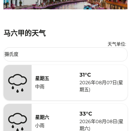
马六甲的天气
天气单位
:
Weather unit option 摄氏度 Selected
摄氏度
keyboard_arrow_down
31°C
星期五
2026年08月07日(星
中雨
期五)
33°C
星期六
2026年08月08日(星
小雨
期六)