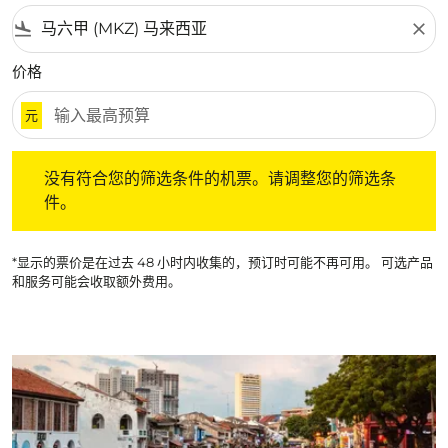
flight_land
close
价格
元
没有符合您的筛选条件的机票。请调整您的筛选条件。
没有符合您的筛选条件的机票。请调整您的筛选条
件。
*显示的票价是在过去 48 小时内收集的，预订时可能不再可用。 可选产品
和服务可能会收取额外费用。