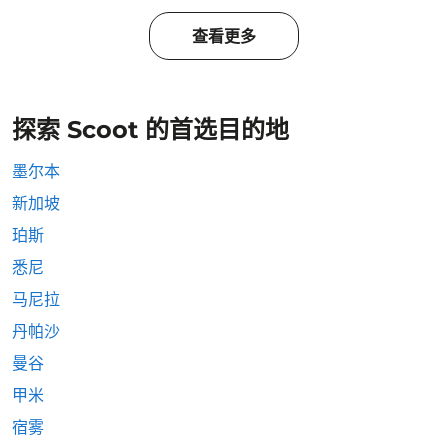
查看更多
探索 Scoot 的首选目的地
墨尔本
新加坡
珀斯
悉尼
马尼拉
丹帕沙
曼谷
甲米
宿雾