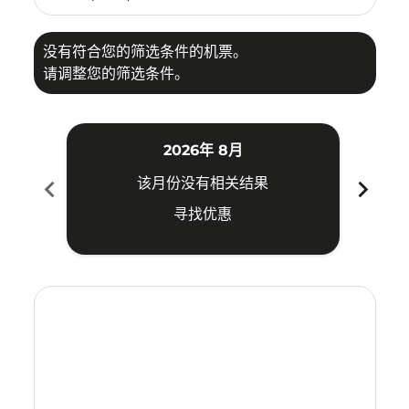
没有符合您的筛选条件的机票。
请调整您的筛选条件。
2026年 8月
chevron_left
chevron_right
该月份没有相关结果
寻找优惠
Displaying fares for 八月-2026
ATQ–MKZ: cmp-view-offers-disclaimer. 寻找优惠
ATQ–MKZ: cmp-view-offers-disclaimer. 寻找优惠
ATQ–MKZ: cmp-view-offers-disclaimer. 寻
ATQ–MKZ: cmp-view-offers-disclaime
ATQ–MKZ: cmp-view-offers-discl
ATQ–MKZ: cmp-view-offers-di
ATQ–MKZ: cmp-view-offer
ATQ–MKZ: cmp-view-o
ATQ–MKZ: cmp-vie
ATQ–MKZ: cmp
ATQ–MKZ:
ATQ–M
A