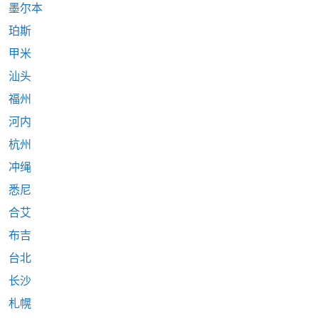
墨尔本
珀斯
甲米
汕头
福州
河内
杭州
冲绳
悉尼
合艾
布吉
台北
长沙
札幌