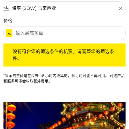
flight_land
close
价格
元
没有符合您的筛选条件的机票。请调整您的筛选条件。
没有符合您的筛选条件的机票。请调整您的筛选条
件。
*显示的票价是在过去 48 小时内收集的，预订时可能不再可用。 可选产品
和服务可能会收取额外费用。