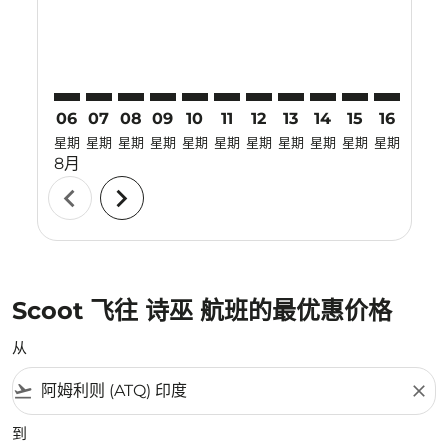
06
07
08
09
10
11
12
13
14
15
16
17
星期
星期
星期
星期
星期
星期
星期
星期
星期
星期
星期
星期
8月
chevron_left
chevron_right
Scoot 飞往 诗巫 航班的最优惠价格
从
flight_takeoff
close
到