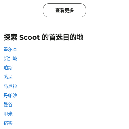
查看更多
探索 Scoot 的首选目的地
墨尔本
新加坡
珀斯
悉尼
马尼拉
丹帕沙
曼谷
甲米
宿雾