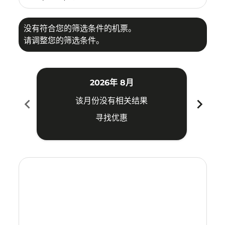
没有符合您的筛选条件的机票。
请调整您的筛选条件。
2026年 8月
chevron_left
chevron_right
该月份没有相关结果
寻找优惠
Displaying fares for 八月-2026
ATQ–SBW: cmp-view-offers-disclaimer. 寻找优惠
ATQ–SBW: cmp-view-offers-disclaimer. 寻找优惠
ATQ–SBW: cmp-view-offers-disclaimer. 寻
ATQ–SBW: cmp-view-offers-disclaime
ATQ–SBW: cmp-view-offers-discl
ATQ–SBW: cmp-view-offers-di
ATQ–SBW: cmp-view-offer
ATQ–SBW: cmp-view-o
ATQ–SBW: cmp-vie
ATQ–SBW: cmp
ATQ–SBW:
ATQ–S
A