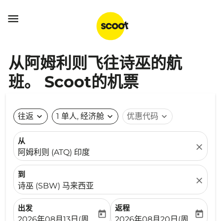

从阿姆利则飞往诗巫的航
班。 Scoot的机票
往返
expand_more
1 单人, 经济舱
expand_more
优惠代码
expand_more
从
close
阿姆利则 (ATQ) 印度
到
close
诗巫 (SBW) 马来西亚
出发
返程
today
today
fc-booking-departure-date-aria-label
fc-booking-return-date-ari
2026年08月13日(周四)
2026年08月20日(周四)