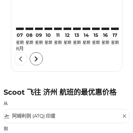
07
08
09
10
11
12
13
14
15
16
17
18
星期
星期
星期
星期
星期
星期
星期
星期
星期
星期
星期
星期
8月
chevron_left
chevron_right
Scoot 飞往 济州 航班的最优惠价格
从
flight_takeoff
close
到