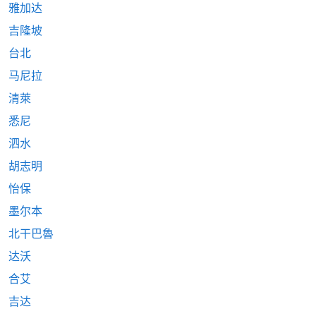
雅加达
吉隆坡
台北
马尼拉
清萊
悉尼
泗水
胡志明
怡保
墨尔本
北干巴魯
达沃
合艾
吉达