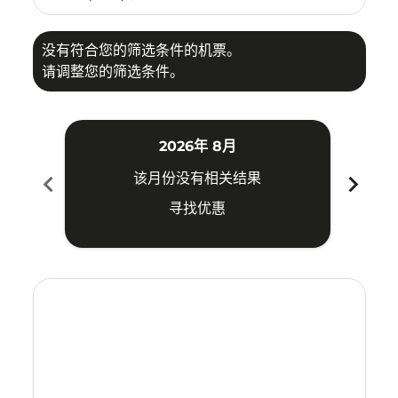
没有符合您的筛选条件的机票。
请调整您的筛选条件。
2026年 8月
chevron_left
chevron_right
该月份没有相关结果
寻找优惠
Displaying fares for 八月-2026
ATQ–CJU: cmp-view-offers-disclaimer. 寻找优惠
ATQ–CJU: cmp-view-offers-disclaimer. 寻找优惠
ATQ–CJU: cmp-view-offers-disclaimer. 寻找
ATQ–CJU: cmp-view-offers-disclaimer
ATQ–CJU: cmp-view-offers-discla
ATQ–CJU: cmp-view-offers-di
ATQ–CJU: cmp-view-offers
ATQ–CJU: cmp-view-of
ATQ–CJU: cmp-vie
ATQ–CJU: cmp
ATQ–CJU:
ATQ–C
A