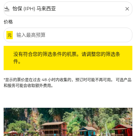
flight_land
close
价格
元
没有符合您的筛选条件的机票。请调整您的筛选条件。
没有符合您的筛选条件的机票。请调整您的筛选条
件。
*显示的票价是在过去 48 小时内收集的，预订时可能不再可用。 可选产品
和服务可能会收取额外费用。