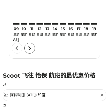
09
10
11
12
13
14
15
16
17
18
19
20
星期
星期
星期
星期
星期
星期
星期
星期
星期
星期
星期
星期
8月
chevron_left
chevron_right
Scoot 飞往 怡保 航班的最优惠价格
从
flight_takeoff
close
到