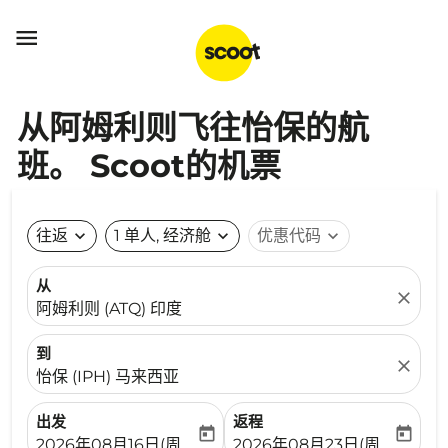

从阿姆利则飞往怡保的航
班。 Scoot的机票
往返
expand_more
1 单人, 经济舱
expand_more
优惠代码
expand_more
从
close
阿姆利则 (ATQ) 印度
到
close
怡保 (IPH) 马来西亚
出发
返程
today
today
fc-booking-departure-date-aria-label
fc-booking-return-date-ari
2026年08月16日(周日)
2026年08月23日(周日)