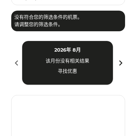
没有符合您的筛选条件的机票。
请调整您的筛选条件。
2026年 8月
chevron_left
chevron_right
该月份没有相关结果
寻找优惠
Displaying fares for 八月-2026
ATQ–IPH: cmp-view-offers-disclaimer. 寻找优惠
ATQ–IPH: cmp-view-offers-disclaimer. 寻找优惠
ATQ–IPH: cmp-view-offers-disclaimer. 寻找
ATQ–IPH: cmp-view-offers-disclaimer
ATQ–IPH: cmp-view-offers-discla
ATQ–IPH: cmp-view-offers-di
ATQ–IPH: cmp-view-offer
ATQ–IPH: cmp-view-of
ATQ–IPH: cmp-vie
ATQ–IPH: cmp
ATQ–IPH:
ATQ–I
A