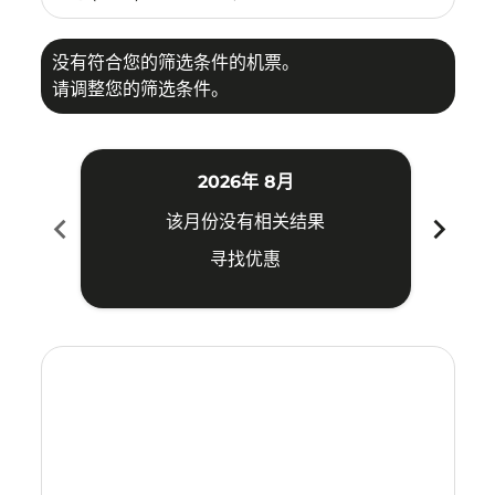
没有符合您的筛选条件的机票。
请调整您的筛选条件。
2026年 8月
chevron_left
chevron_right
该月份没有相关结果
寻找优惠
Displaying fares for 八月-2026
ATQ–PNK: cmp-view-offers-disclaimer. 寻找优惠
ATQ–PNK: cmp-view-offers-disclaimer. 寻找优惠
ATQ–PNK: cmp-view-offers-disclaimer. 寻
ATQ–PNK: cmp-view-offers-disclaime
ATQ–PNK: cmp-view-offers-discla
ATQ–PNK: cmp-view-offers-di
ATQ–PNK: cmp-view-offer
ATQ–PNK: cmp-view-o
ATQ–PNK: cmp-vie
ATQ–PNK: cmp
ATQ–PNK:
ATQ–P
A