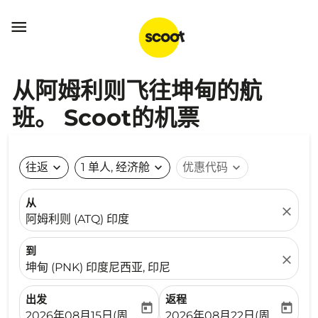

从阿姆利则飞往坤甸的航
班。 Scoot的机票
往返
expand_more
1 单人, 经济舱
expand_more
优惠代码
expand_more
从
close
阿姆利则 (ATQ) 印度
到
close
坤甸 (PNK) 印度尼西亚, 印尼
出发
返程
today
today
fc-booking-departure-date-aria-label
fc-booking-return-date-ari
2026年08月15日(周六)
2026年08月22日(周六)