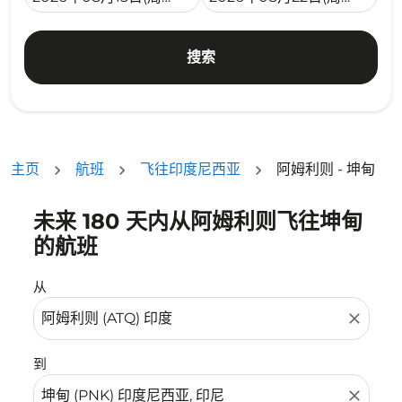
搜索
主页
航班
飞往印度尼西亚
阿姆利则 - 坤甸
未来 180 天内从阿姆利则飞往坤甸
没有符合您的筛选条件的机票。请调整您的筛选条件。
的航班
从
close
到
close