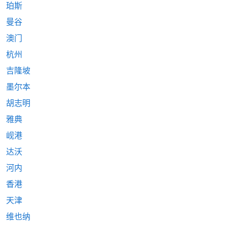
珀斯
曼谷
澳门
杭州
吉隆坡
墨尔本
胡志明
雅典
岘港
达沃
河内
香港
天津
维也纳