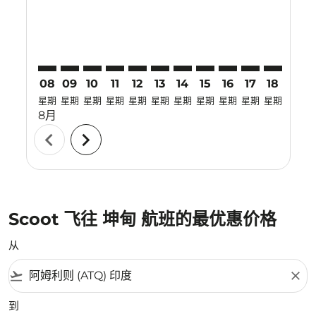
08
09
10
11
12
13
14
15
16
17
18
19
星期
星期
星期
星期
星期
星期
星期
星期
星期
星期
星期
星期
8月
chevron_left
chevron_right
Scoot 飞往 坤甸 航班的最优惠价格
从
flight_takeoff
close
到