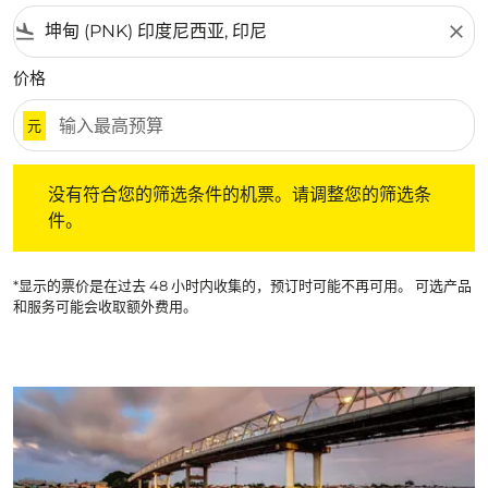
flight_land
close
价格
元
没有符合您的筛选条件的机票。请调整您的筛选条件。
没有符合您的筛选条件的机票。请调整您的筛选条
件。
*显示的票价是在过去 48 小时内收集的，预订时可能不再可用。 可选产品
和服务可能会收取额外费用。