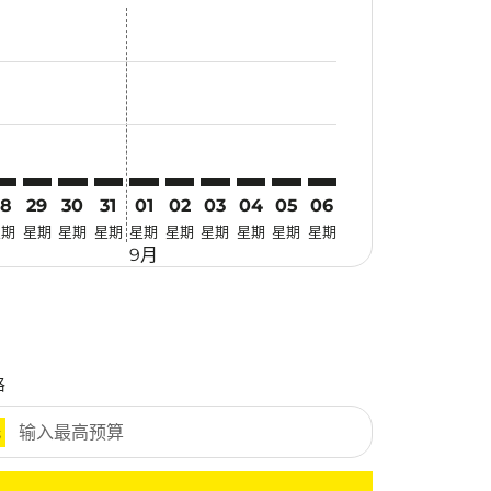
惠
 寻找优惠
mer. 寻找优惠
claimer. 寻找优惠
-disclaimer. 寻找优惠
fers-disclaimer. 寻找优惠
w-offers-disclaimer. 寻找优惠
view-offers-disclaimer. 寻找优惠
cmp-view-offers-disclaimer. 寻找优惠
ED: cmp-view-offers-disclaimer. 寻找优惠
TQ–JED: cmp-view-offers-disclaimer. 寻找优惠
ATQ–JED: cmp-view-offers-disclaimer. 寻找优惠
ATQ–JED: cmp-view-offers-disclaimer. 寻找优惠
ATQ–JED: cmp-view-offers-disclaimer. 寻找优惠
ATQ–JED: cmp-view-offers-disclaimer. 寻找
ATQ–JED: cmp-view-offers-disclaimer
ATQ–JED: cmp-view-offers-discla
ATQ–JED: cmp-view-offers-di
ATQ–JED: cmp-view-offer
ATQ–JED: cmp-view-o
28
29
30
31
01
02
03
04
05
06
星期
星期
星期
星期
星期
星期
星期
星期
星期
星期
9月
格
元