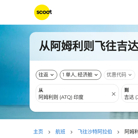
从阿姆利则飞往吉达的
往返
expand_more
1 单人, 经济舱
expand_more
优惠代码
expand_more
从
到
close
主页
航班
飞往沙特阿拉伯
阿姆利