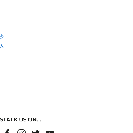
沙
达
STALK US ON...