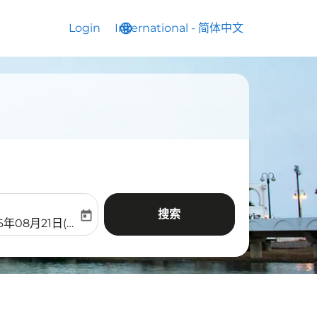
Login
International
language
keyboard_arrow_down
-
简体中文
搜索
today
aria-label
ooking-return-date-aria-label
6年08月21日(周五)