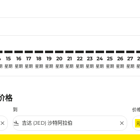
laimer. 寻找优惠
disclaimer. 寻找优惠
ers-disclaimer. 寻找优惠
-offers-disclaimer. 寻找优惠
view-offers-disclaimer. 寻找优惠
mp-view-offers-disclaimer. 寻找优惠
D: cmp-view-offers-disclaimer. 寻找优惠
Q–JED: cmp-view-offers-disclaimer. 寻找优惠
ATQ–JED: cmp-view-offers-disclaimer. 寻找优惠
ATQ–JED: cmp-view-offers-disclaimer. 寻找优惠
ATQ–JED: cmp-view-offers-disclaimer. 寻找优惠
ATQ–JED: cmp-view-offers-disclaimer. 寻找优
ATQ–JED: cmp-view-offers-disclaimer.
ATQ–JED: cmp-view-offers-disclai
ATQ–JED: cmp-view-offers-dis
ATQ–JED: cmp-view-offers
ATQ–JED: cmp-view-of
ATQ–JED: cmp-vie
ATQ–JED: cmp-
ATQ–JED: 
ATQ–J
A
4
15
16
17
18
19
20
21
22
23
24
25
26
27
期
星期
星期
星期
星期
星期
星期
星期
星期
星期
星期
星期
星期
星期
惠价格
到
价
close
flight_land
close
条件。