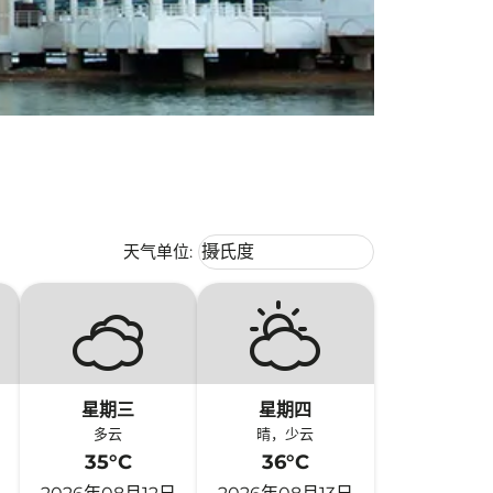
Weather unit option 摄氏度 Selecte
天气单位
:
摄氏度
keyboard_arrow_down
星期三
星期四
多云
晴，少云
35°C
36°C