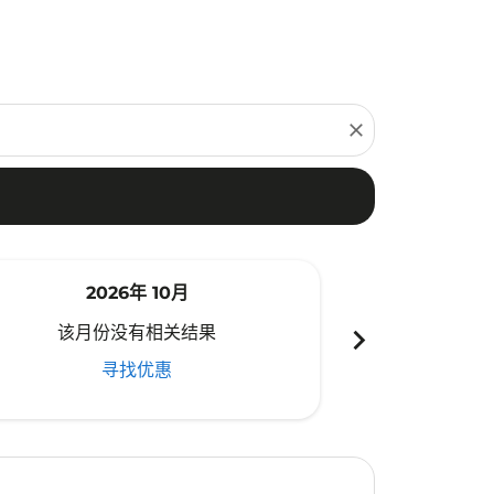
close
2026年 10月
20
chevron_right
该月份没有相关结果
该月份
寻找优惠