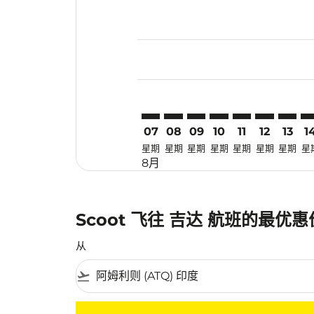
Displaying fares for 八月-2026
ATQ–JED: cmp-view-offers-disc
ATQ–JED: cmp-view-offers-
ATQ–JED: cmp-view-off
ATQ–JED: cmp-view
ATQ–JED: cmp-
ATQ–JED: c
ATQ–JE
AT
07
08
09
10
11
12
13
1
星期
星期
星期
星期
星期
星期
星期
星
8月
Scoot 飞往 吉达 航班的最优
从
flight_takeoff
没有符合您的筛选条件的机票。请调整您的筛选