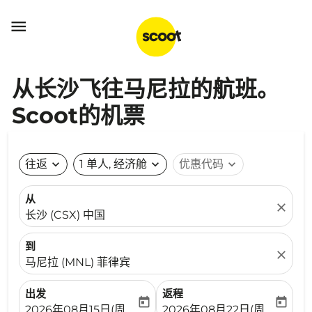

从长沙飞往马尼拉的航班。
Scoot的机票
往返
expand_more
1 单人, 经济舱
expand_more
优惠代码
expand_more
从
close
长沙 (CSX) 中国
到
close
马尼拉 (MNL) 菲律宾
出发
返程
today
today
fc-booking-departure-date-aria-label
fc-booking-return-date-ari
2026年08月15日(周六)
2026年08月22日(周六)