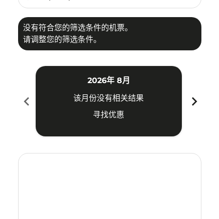
没有符合您的筛选条件的机票。
请调整您的筛选条件。
2026年 8月
chevron_left
chevron_right
该月份没有相关结果
寻找优惠
Displaying fares for 八月-2026
CSX–MNL: cmp-view-offers-disclaimer. 寻找优惠
CSX–MNL: cmp-view-offers-disclaimer. 寻找优惠
CSX–MNL: cmp-view-offers-disclaimer. 寻
CSX–MNL: cmp-view-offers-disclaime
CSX–MNL: cmp-view-offers-discla
CSX–MNL: cmp-view-offers-di
CSX–MNL: cmp-view-offer
CSX–MNL: cmp-view-o
CSX–MNL: cmp-vie
CSX–MNL: cmp
CSX–MNL:
CSX–M
C