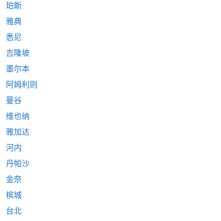
珀斯
雅典
悉尼
吉隆坡
墨尔本
阿姆利则
曼谷
维也纳
雅加达
河内
丹帕沙
金奈
槟城
台北