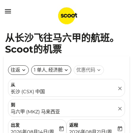

从长沙飞往马六甲的航班。
Scoot的机票
往返
expand_more
1 单人, 经济舱
expand_more
优惠代码
expand_more
从
close
长沙 (CSX) 中国
到
close
马六甲 (MKZ) 马来西亚
出发
返程
today
today
fc-booking-departure-date-aria-label
fc-booking-return-date-ari
2026年08月14日(周五)
2026年08月21日(周五)