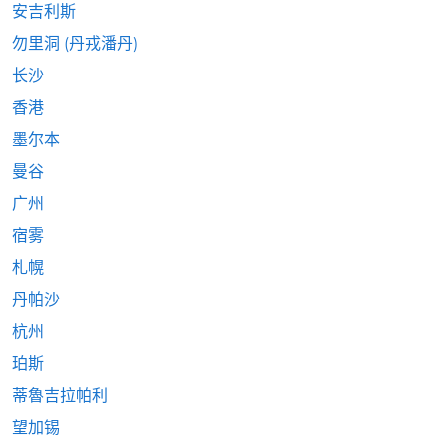
安吉利斯
勿里洞 (丹戎潘丹)
长沙
香港
墨尔本
曼谷
广州
宿雾
札幌
丹帕沙
杭州
珀斯
蒂魯吉拉帕利
望加锡