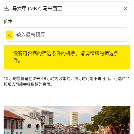
flight_land
close
价格
元
没有符合您的筛选条件的机票。请调整您的筛选条件。
没有符合您的筛选条件的机票。请调整您的筛选条
件。
*显示的票价是在过去 48 小时内收集的，预订时可能不再可用。 可选产品
和服务可能会收取额外费用。