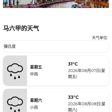
马六甲的天气
天气单位
:
Weather unit option 摄氏度 Selected
摄氏度
keyboard_arrow_down
31°C
星期五
2026年08月07日(星
中雨
期五)
33°C
星期六
2026年08月08日(星
小雨
期六)