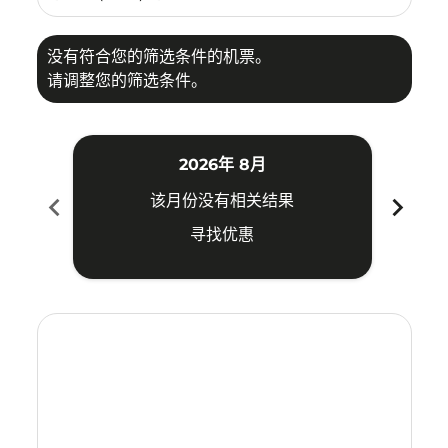
没有符合您的筛选条件的机票。
请调整您的筛选条件。
2026年 8月
chevron_left
chevron_right
该月份没有相关结果
寻找优惠
Displaying fares for 八月-2026
CSX–MKZ: cmp-view-offers-disclaimer. 寻找优惠
CSX–MKZ: cmp-view-offers-disclaimer. 寻找优惠
CSX–MKZ: cmp-view-offers-disclaimer. 寻
CSX–MKZ: cmp-view-offers-disclaime
CSX–MKZ: cmp-view-offers-discla
CSX–MKZ: cmp-view-offers-di
CSX–MKZ: cmp-view-offer
CSX–MKZ: cmp-view-o
CSX–MKZ: cmp-vie
CSX–MKZ: cmp
CSX–MKZ:
CSX–M
C