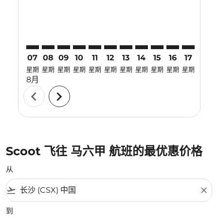
07
08
09
10
11
12
13
14
15
16
17
18
星期
星期
星期
星期
星期
星期
星期
星期
星期
星期
星期
星期
8月
chevron_left
chevron_right
Scoot 飞往 马六甲 航班的最优惠价格
从
flight_takeoff
close
到