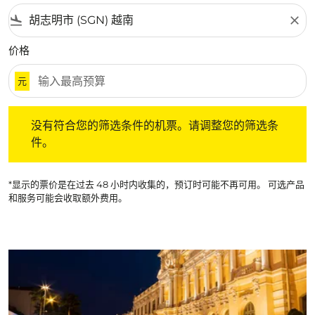
flight_land
close
价格
元
没有符合您的筛选条件的机票。请调整您的筛选条件。
没有符合您的筛选条件的机票。请调整您的筛选条
件。
*显示的票价是在过去 48 小时内收集的，预订时可能不再可用。 可选产品
和服务可能会收取额外费用。