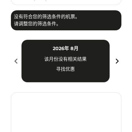
没有符合您的筛选条件的机票。
请调整您的筛选条件。
2026年 8月
chevron_left
chevron_right
该月份没有相关结果
寻找优惠
Displaying fares for 八月-2026
CSX–SGN: cmp-view-offers-disclaimer. 寻找优惠
CSX–SGN: cmp-view-offers-disclaimer. 寻找优惠
CSX–SGN: cmp-view-offers-disclaimer. 寻
CSX–SGN: cmp-view-offers-disclaime
CSX–SGN: cmp-view-offers-discla
CSX–SGN: cmp-view-offers-di
CSX–SGN: cmp-view-offer
CSX–SGN: cmp-view-of
CSX–SGN: cmp-vie
CSX–SGN: cmp
CSX–SGN:
CSX–S
C