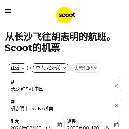

从长沙飞往胡志明的航班。
Scoot的机票
往返
expand_more
1 单人, 经济舱
expand_more
优惠代码
expand_more
从
close
长沙 (CSX) 中国
到
close
胡志明市 (SGN) 越南
出发
返程
today
today
fc-booking-departure-date-aria-label
fc-booking-return-date-ari
2026年08月13日(周四)
2026年08月20日(周四)