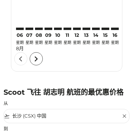
06
07
08
09
10
11
12
13
14
15
16
17
星期
星期
星期
星期
星期
星期
星期
星期
星期
星期
星期
星期
8月
chevron_left
chevron_right
Scoot 飞往 胡志明 航班的最优惠价格
从
flight_takeoff
close
到