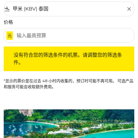
flight_land
close
价格
元
没有符合您的筛选条件的机票。请调整您的筛选条件。
没有符合您的筛选条件的机票。请调整您的筛选条
件。
*显示的票价是在过去 48 小时内收集的，预订时可能不再可用。 可选产品
和服务可能会收取额外费用。