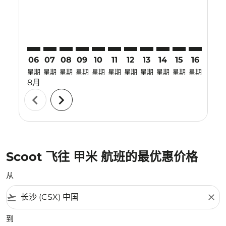
06
07
08
09
10
11
12
13
14
15
16
17
星期
星期
星期
星期
星期
星期
星期
星期
星期
星期
星期
星期
8月
chevron_left
chevron_right
Scoot 飞往 甲米 航班的最优惠价格
从
flight_takeoff
close
到