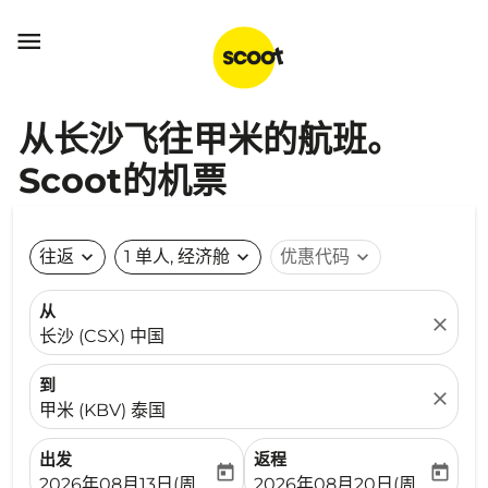

从长沙飞往甲米的航班。
Scoot的机票
往返
expand_more
1 单人, 经济舱
expand_more
优惠代码
expand_more
从
close
长沙 (CSX) 中国
到
close
甲米 (KBV) 泰国
出发
返程
today
today
fc-booking-departure-date-aria-label
fc-booking-return-date-ari
2026年08月13日(周四)
2026年08月20日(周四)