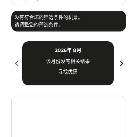
没有符合您的筛选条件的机票。
请调整您的筛选条件。
2026年 8月
chevron_left
chevron_right
该月份没有相关结果
寻找优惠
Displaying fares for 八月-2026
CSX–KBV: cmp-view-offers-disclaimer. 寻找优惠
CSX–KBV: cmp-view-offers-disclaimer. 寻找优惠
CSX–KBV: cmp-view-offers-disclaimer. 寻找
CSX–KBV: cmp-view-offers-disclaimer
CSX–KBV: cmp-view-offers-discla
CSX–KBV: cmp-view-offers-di
CSX–KBV: cmp-view-offer
CSX–KBV: cmp-view-of
CSX–KBV: cmp-vie
CSX–KBV: cmp
CSX–KBV:
CSX–K
C