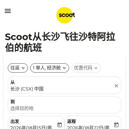

Scoot从长沙飞往沙特阿拉
伯的航班
往返
expand_more
1 单人, 经济舱
expand_more
优惠代码
expand_more
从
close
长沙 (CSX) 中国
到
选择目的地
出发
返程
today
today
fc-booking-departure-date-aria-label
fc-booking-return-date-ari
2026年08月15日(周六)
2026年08月22日(周六)