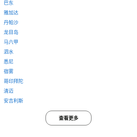
巴东
雅加达
丹帕沙
龙目岛
马六甲
泗水
悉尼
宿雾
哥印拜陀
清迈
安吉利斯
查看更多