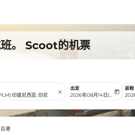
。 Scoot的机票
出发
返程
close
today
fc-booking-departure-date-
fc-b
2026年08月14日(周五)
202
- 巨港