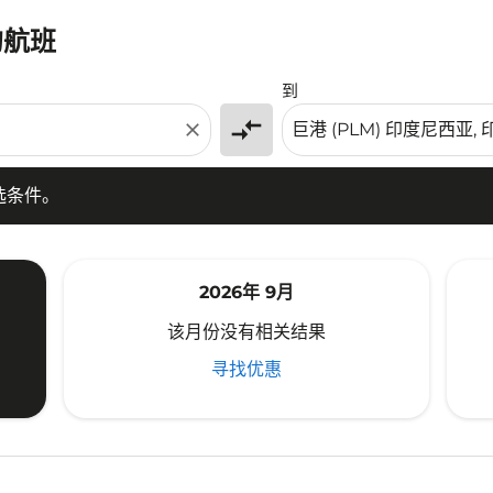
的航班
条件。
到
compare_arrows
close
选条件。
2026年 9月
该月份没有相关结果
寻找优惠