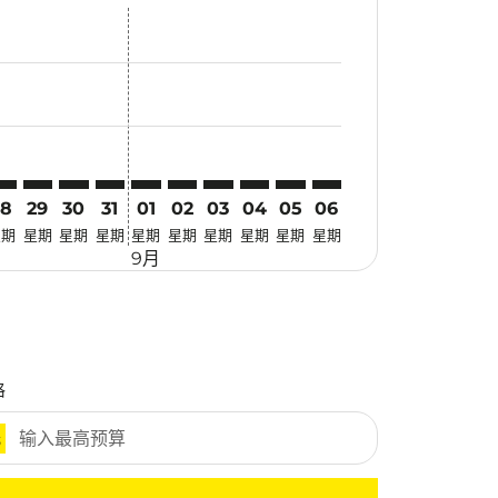
优惠
. 寻找优惠
imer. 寻找优惠
claimer. 寻找优惠
-disclaimer. 寻找优惠
fers-disclaimer. 寻找优惠
w-offers-disclaimer. 寻找优惠
-view-offers-disclaimer. 寻找优惠
cmp-view-offers-disclaimer. 寻找优惠
LM: cmp-view-offers-disclaimer. 寻找优惠
SX–PLM: cmp-view-offers-disclaimer. 寻找优惠
CSX–PLM: cmp-view-offers-disclaimer. 寻找优惠
CSX–PLM: cmp-view-offers-disclaimer. 寻找优惠
CSX–PLM: cmp-view-offers-disclaimer. 寻找优惠
CSX–PLM: cmp-view-offers-disclaimer. 寻
CSX–PLM: cmp-view-offers-disclaime
CSX–PLM: cmp-view-offers-discla
CSX–PLM: cmp-view-offers-di
CSX–PLM: cmp-view-offer
CSX–PLM: cmp-view-o
28
29
30
31
01
02
03
04
05
06
星期
星期
星期
星期
星期
星期
星期
星期
星期
星期
9月
格
元