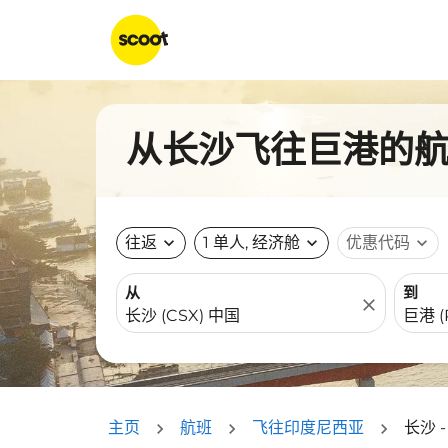
从长沙飞往巨港的航班
往返
expand_more
1 单人, 经济舱
expand_more
优惠代码
expand_more
从
到
close
主页
航班
飞往印度尼西亚
长沙 