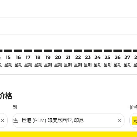
claimer. 寻找优惠
disclaimer. 寻找优惠
ers-disclaimer. 寻找优惠
-offers-disclaimer. 寻找优惠
view-offers-disclaimer. 寻找优惠
cmp-view-offers-disclaimer. 寻找优惠
M: cmp-view-offers-disclaimer. 寻找优惠
X–PLM: cmp-view-offers-disclaimer. 寻找优惠
CSX–PLM: cmp-view-offers-disclaimer. 寻找优惠
CSX–PLM: cmp-view-offers-disclaimer. 寻找优惠
CSX–PLM: cmp-view-offers-disclaimer. 寻找优惠
CSX–PLM: cmp-view-offers-disclaimer. 寻找
CSX–PLM: cmp-view-offers-disclaimer
CSX–PLM: cmp-view-offers-discla
CSX–PLM: cmp-view-offers-dis
CSX–PLM: cmp-view-offers
CSX–PLM: cmp-view-of
CSX–PLM: cmp-vie
CSX–PLM: cmp
CSX–PLM: 
CSX–P
C
4
15
16
17
18
19
20
21
22
23
24
25
26
27
期
星期
星期
星期
星期
星期
星期
星期
星期
星期
星期
星期
星期
星期
惠价格
到
价
close
flight_land
close
条件。