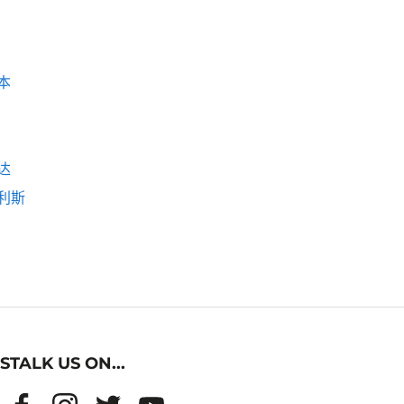
本
达
利斯
STALK US ON...