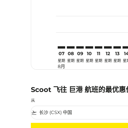
Displaying fares for 八月-2026
CSX–PLM: cmp-view-offers-dis
CSX–PLM: cmp-view-offers-
CSX–PLM: cmp-view-off
CSX–PLM: cmp-view
CSX–PLM: cmp-
CSX–PLM: 
CSX–PL
CS
07
08
09
10
11
12
13
1
星期
星期
星期
星期
星期
星期
星期
星
8月
Scoot 飞往 巨港 航班的最优
从
flight_takeoff
没有符合您的筛选条件的机票。请调整您的筛选