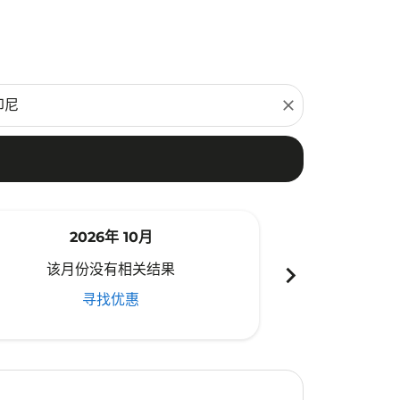
close
2026年 10月
20
chevron_right
该月份没有相关结果
该月份
寻找优惠