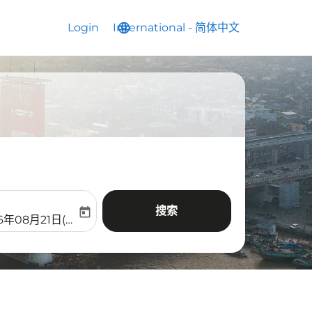
Login
International
language
keyboard_arrow_down
-
简体中文
搜索
today
aria-label
ooking-return-date-aria-label
6年08月21日(周五)