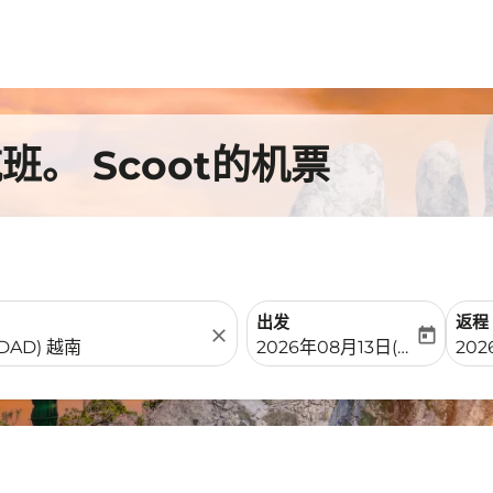
。 Scoot的机票
出发
返程
close
today
fc-booking-departure-date-
fc-b
2026年08月13日(周四)
20