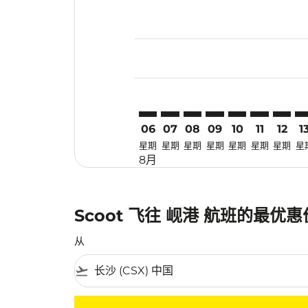
Displaying fares for 八月-2026
CSX–DAD: cmp-view-offers-dis
CSX–DAD: cmp-view-offers
CSX–DAD: cmp-view-off
CSX–DAD: cmp-view
CSX–DAD: cmp-
CSX–DAD: 
CSX–DA
CS
06
07
08
09
10
11
12
1
星期
星期
星期
星期
星期
星期
星期
星
8月
Scoot 飞往 岘港 航班的最优
从
flight_takeoff
没有符合您的筛选条件的机票。请调整您的筛选