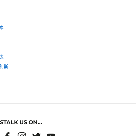
本
达
利斯
STALK US ON...