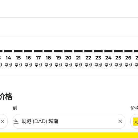
claimer. 寻找优惠
-disclaimer. 寻找优惠
ers-disclaimer. 寻找优惠
-offers-disclaimer. 寻找优惠
view-offers-disclaimer. 寻找优惠
cmp-view-offers-disclaimer. 寻找优惠
D: cmp-view-offers-disclaimer. 寻找优惠
X–DAD: cmp-view-offers-disclaimer. 寻找优惠
CSX–DAD: cmp-view-offers-disclaimer. 寻找优惠
CSX–DAD: cmp-view-offers-disclaimer. 寻找优惠
CSX–DAD: cmp-view-offers-disclaimer. 寻找优惠
CSX–DAD: cmp-view-offers-disclaimer. 寻找
CSX–DAD: cmp-view-offers-disclaimer
CSX–DAD: cmp-view-offers-discla
CSX–DAD: cmp-view-offers-di
CSX–DAD: cmp-view-offers
CSX–DAD: cmp-view-of
CSX–DAD: cmp-vie
CSX–DAD: cmp
CSX–DAD: 
CSX–D
C
3
14
15
16
17
18
19
20
21
22
23
24
25
26
期
星期
星期
星期
星期
星期
星期
星期
星期
星期
星期
星期
星期
星期
惠价格
到
价
close
flight_land
close
条件。