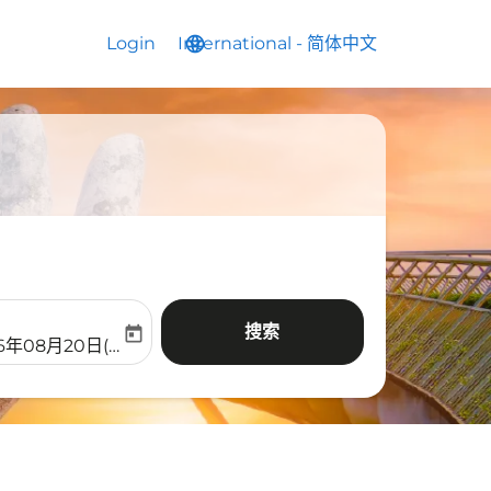
Login
International
language
keyboard_arrow_down
-
简体中文
搜索
today
aria-label
ooking-return-date-aria-label
26年08月20日(周四)