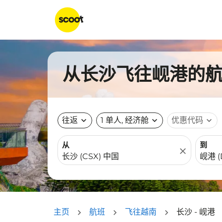
从长沙飞往岘港的航班
往返
expand_more
1 单人, 经济舱
expand_more
优惠代码
expand_more
从
到
close
主页
航班
飞往越南
长沙 - 岘港