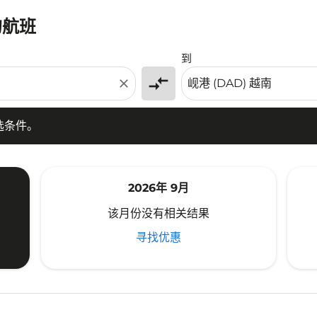
的航班
条件。
到
compare_arrows
close
选条件。
2026年 9月
该月份没有相关结果
寻找优惠