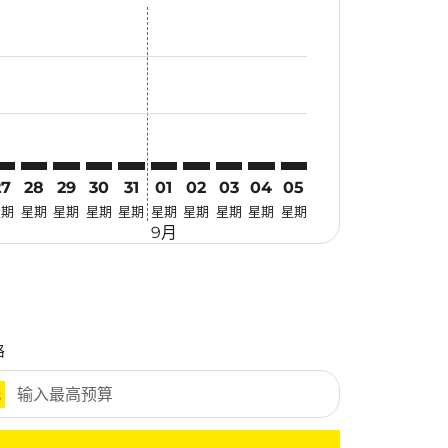
优惠
. 寻找优惠
imer. 寻找优惠
sclaimer. 寻找优惠
-disclaimer. 寻找优惠
fers-disclaimer. 寻找优惠
w-offers-disclaimer. 寻找优惠
-view-offers-disclaimer. 寻找优惠
cmp-view-offers-disclaimer. 寻找优惠
AD: cmp-view-offers-disclaimer. 寻找优惠
SX–DAD: cmp-view-offers-disclaimer. 寻找优惠
CSX–DAD: cmp-view-offers-disclaimer. 寻找优惠
CSX–DAD: cmp-view-offers-disclaimer. 寻找优惠
CSX–DAD: cmp-view-offers-disclaimer. 寻找优惠
CSX–DAD: cmp-view-offers-disclaimer. 寻
CSX–DAD: cmp-view-offers-disclaime
CSX–DAD: cmp-view-offers-discl
CSX–DAD: cmp-view-offers-di
CSX–DAD: cmp-view-offer
CSX–DAD: cmp-view-o
27
28
29
30
31
01
02
03
04
05
星期
星期
星期
星期
星期
星期
星期
星期
星期
星期
9月
格
元