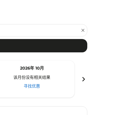
close
2026年 10月
20
chevron_right
该月份没有相关结果
该月份
寻找优惠