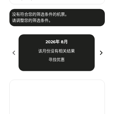
没有符合您的筛选条件的机票。
请调整您的筛选条件。
2026年 8月
chevron_left
chevron_right
该月份没有相关结果
寻找优惠
Displaying fares for 八月-2026
CSX–OKA: cmp-view-offers-disclaimer. 寻找优惠
CSX–OKA: cmp-view-offers-disclaimer. 寻找优惠
CSX–OKA: cmp-view-offers-disclaimer. 寻
CSX–OKA: cmp-view-offers-disclaime
CSX–OKA: cmp-view-offers-discla
CSX–OKA: cmp-view-offers-di
CSX–OKA: cmp-view-offer
CSX–OKA: cmp-view-of
CSX–OKA: cmp-vie
CSX–OKA: cmp
CSX–OKA:
CSX–O
C