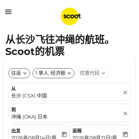

从长沙飞往冲绳的航班。
Scoot的机票
往返
expand_more
1 单人, 经济舱
expand_more
优惠代码
expand_more
从
close
长沙 (CSX) 中国
到
close
冲绳 (OKA) 日本
出发
返程
today
today
fc-booking-departure-date-aria-label
fc-booking-return-date-ari
2026年08月14日(周五)
2026年08月21日(周五)