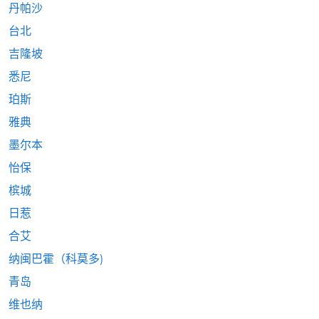
丹帕沙
台北
吉隆坡
悉尼
珀斯
雅典
墨尔本
怡保
槟城
日惹
合艾
纳闽巴霍（科莫多)
青岛
维也纳