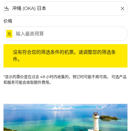
flight_land
close
价格
元
没有符合您的筛选条件的机票。请调整您的筛选条件。
没有符合您的筛选条件的机票。请调整您的筛选条
件。
*显示的票价是在过去 48 小时内收集的，预订时可能不再可用。 可选产品
和服务可能会收取额外费用。