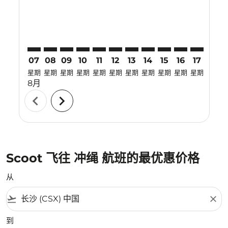
07
08
09
10
11
12
13
14
15
16
17
18
星期
星期
星期
星期
星期
星期
星期
星期
星期
星期
星期
星期
8月
chevron_left
chevron_right
Scoot 飞往 冲绳 航班的最优惠价格
从
flight_takeoff
close
到