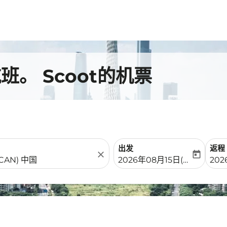
。 Scoot的机票
出发
返程
close
today
fc-booking-departure-date-
fc-b
2026年08月15日(周六)
202