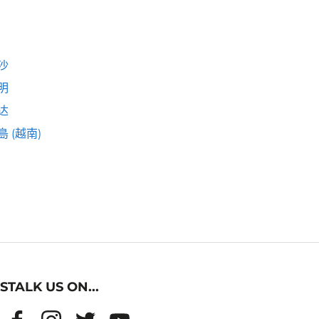
沙
明
达
 (越南)
STALK US ON...