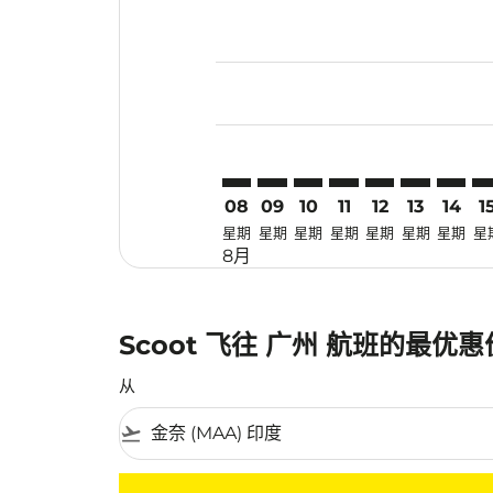
Displaying fares for 八月-2026
MAA–CAN: cmp-view-offers-dis
MAA–CAN: cmp-view-offers
MAA–CAN: cmp-view-of
MAA–CAN: cmp-view
MAA–CAN: cmp-
MAA–CAN: 
MAA–C
MA
08
09
10
11
12
13
14
1
星期
星期
星期
星期
星期
星期
星期
星
8月
Scoot 飞往 广州 航班的最优
从
flight_takeoff
没有符合您的筛选条件的机票。请调整您的筛选