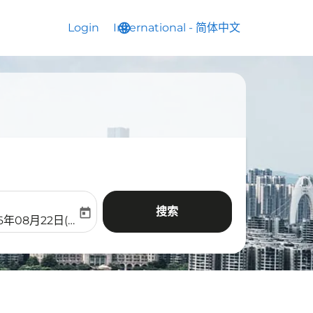
Login
International
language
keyboard_arrow_down
-
简体中文
搜索
today
aria-label
ooking-return-date-aria-label
6年08月22日(周六)