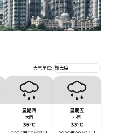
Weather unit option 摄氏度 Selecte
天气单位
:
摄氏度
keyboard_arrow_down
星期四
星期五
大雨
小雨
35°C
33°C