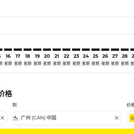
claimer. 寻找优惠
-disclaimer. 寻找优惠
fers-disclaimer. 寻找优惠
-offers-disclaimer. 寻找优惠
view-offers-disclaimer. 寻找优惠
cmp-view-offers-disclaimer. 寻找优惠
AN: cmp-view-offers-disclaimer. 寻找优惠
A–CAN: cmp-view-offers-disclaimer. 寻找优惠
MAA–CAN: cmp-view-offers-disclaimer. 寻找优惠
MAA–CAN: cmp-view-offers-disclaimer. 寻找优惠
MAA–CAN: cmp-view-offers-disclaimer. 寻找优惠
MAA–CAN: cmp-view-offers-disclaimer. 寻
MAA–CAN: cmp-view-offers-disclaimer
MAA–CAN: cmp-view-offers-discla
MAA–CAN: cmp-view-offers-di
MAA–CAN: cmp-view-offer
MAA–CAN: cmp-view-of
MAA–CAN: cmp-vie
MAA–CAN: cmp
MAA–CAN:
MAA–C
M
5
16
17
18
19
20
21
22
23
24
25
26
27
28
期
星期
星期
星期
星期
星期
星期
星期
星期
星期
星期
星期
星期
星期
惠价格
到
价
close
flight_land
close
条件。