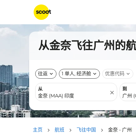
从金奈飞往广州的航班
往返
expand_more
1 单人, 经济舱
expand_more
优惠代码
expand_more
从
到
close
主页
航班
飞往中国
金奈 - 广州