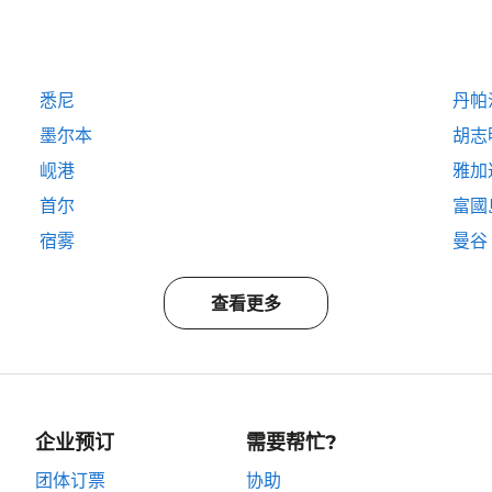
悉尼
丹帕
墨尔本
胡志
岘港
雅加
首尔
富國島
宿雾
曼谷
查看更多
企业预订
需要帮忙?
团体订票
协助