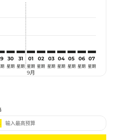
找优惠
. 寻找优惠
imer. 寻找优惠
sclaimer. 寻找优惠
s-disclaimer. 寻找优惠
fers-disclaimer. 寻找优惠
w-offers-disclaimer. 寻找优惠
-view-offers-disclaimer. 寻找优惠
 cmp-view-offers-disclaimer. 寻找优惠
AN: cmp-view-offers-disclaimer. 寻找优惠
AA–CAN: cmp-view-offers-disclaimer. 寻找优惠
MAA–CAN: cmp-view-offers-disclaimer. 寻找优惠
MAA–CAN: cmp-view-offers-disclaimer. 寻找优惠
MAA–CAN: cmp-view-offers-disclaimer. 寻找优惠
MAA–CAN: cmp-view-offers-disclaimer. 寻
MAA–CAN: cmp-view-offers-disclaime
MAA–CAN: cmp-view-offers-discl
MAA–CAN: cmp-view-offers-d
MAA–CAN: cmp-view-offer
MAA–CAN: cmp-view-o
29
30
31
01
02
03
04
05
06
07
星期
星期
星期
星期
星期
星期
星期
星期
星期
星期
9月
格
元