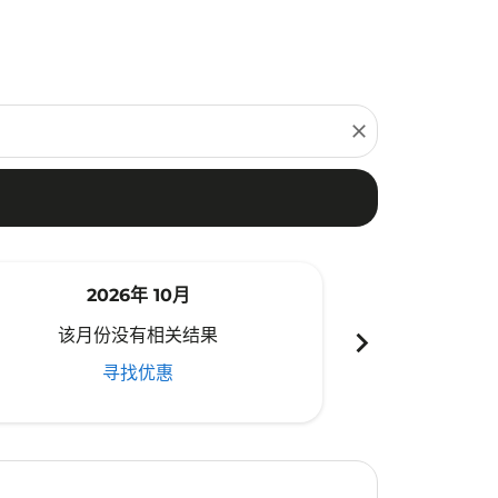
close
2026年 10月
20
chevron_right
该月份没有相关结果
该月份
寻找优惠