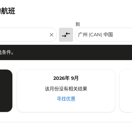
的航班
条件。
到
compare_arrows
close
选条件。
2026年 9月
该月份没有相关结果
寻找优惠