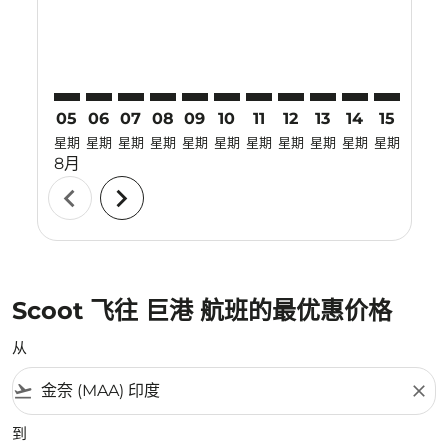
05
06
07
08
09
10
11
12
13
14
15
16
星期
星期
星期
星期
星期
星期
星期
星期
星期
星期
星期
星期
8月
chevron_left
chevron_right
Scoot 飞往 巨港 航班的最优惠价格
从
flight_takeoff
close
到