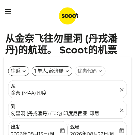

从金奈飞往勿里洞 (丹戎潘
丹)的航班。 Scoot的机票
往返
expand_more
1 单人, 经济舱
expand_more
优惠代码
expand_more
从
close
金奈 (MAA) 印度
到
close
勿里洞 (丹戎潘丹) (TJQ) 印度尼西亚, 印尼
出发
返程
today
today
fc-booking-departure-date-aria-label
fc-booking-return-date-ari
2026年08月15日(周六)
2026年08月22日(周六)