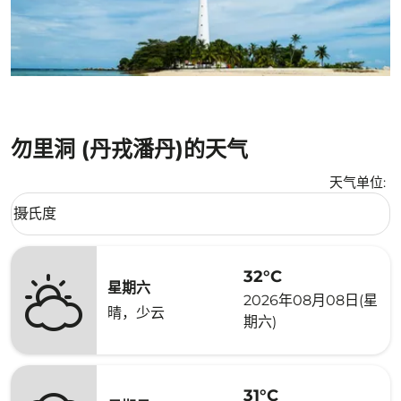
勿里洞 (丹戎潘丹)的天气
天气单位
:
Weather unit option 摄氏度 Selected
摄氏度
keyboard_arrow_down
32°C
星期六
2026年08月08日(星
晴，少云
期六)
31°C