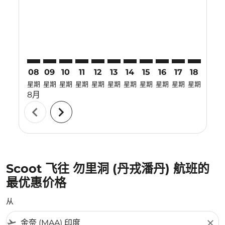
MAA–TJQ: cmp-view-offers-disclaimer. 寻找优惠
MAA–TJQ: cmp-view-offers-disclaimer. 寻找优惠
MAA–TJQ: cmp-view-offers-disclaimer. 寻
MAA–TJQ: cmp-view-offers-disclaimer
MAA–TJQ: cmp-view-offers-discla
MAA–TJQ: cmp-view-offers-di
MAA–TJQ: cmp-view-offer
MAA–TJQ: cmp-view-of
MAA–TJQ: cmp-vie
MAA–TJQ: cmp
MAA–TJQ:
MAA–T
M
08
09
10
11
12
13
14
15
16
17
18
19
星期
星期
星期
星期
星期
星期
星期
星期
星期
星期
星期
星期
8月
chevron_left
chevron_right
Scoot 飞往 勿里洞 (丹戎潘丹) 航班的
最优惠价格
从
flight_takeoff
close