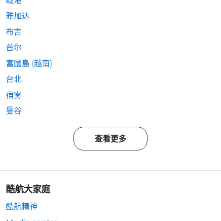
岘港
雅加达
布吉
首尔
富國島 (越南)
台北
宿雾
曼谷
查看更多
酷航大家庭
酷航精神