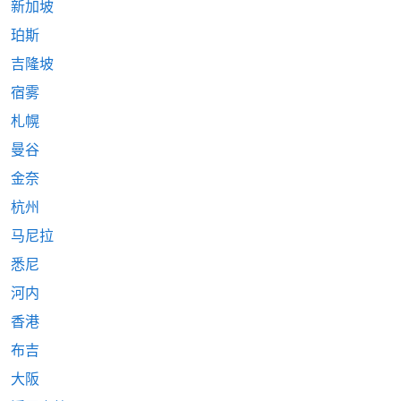
新加坡
珀斯
吉隆坡
宿雾
札幌
曼谷
金奈
杭州
马尼拉
悉尼
河内
香港
布吉
大阪