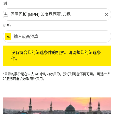
到
flight_land
close
价格
元
没有符合您的筛选条件的机票。请调整您的筛选条件。
没有符合您的筛选条件的机票。请调整您的筛选条
件。
*显示的票价是在过去 48 小时内收集的，预订时可能不再可用。 可选产品
和服务可能会收取额外费用。