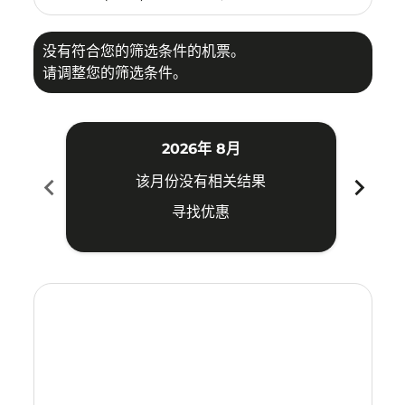
没有符合您的筛选条件的机票。
请调整您的筛选条件。
2026年 8月
chevron_left
chevron_right
该月份没有相关结果
寻找优惠
Displaying fares for 八月-2026
MAA–BPN: cmp-view-offers-disclaimer. 寻找优惠
MAA–BPN: cmp-view-offers-disclaimer. 寻找优惠
MAA–BPN: cmp-view-offers-disclaimer. 寻
MAA–BPN: cmp-view-offers-disclaime
MAA–BPN: cmp-view-offers-discl
MAA–BPN: cmp-view-offers-di
MAA–BPN: cmp-view-offer
MAA–BPN: cmp-view-o
MAA–BPN: cmp-vie
MAA–BPN: cmp
MAA–BPN:
MAA–
M