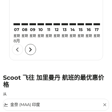
07
08
09
10
11
12
13
14
15
16
17
18
星期
星期
星期
星期
星期
星期
星期
星期
星期
星期
星期
星期
8月
chevron_left
chevron_right
Scoot 飞往 加里曼丹 航班的最优惠价
格
从
flight_takeoff
close