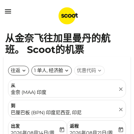

从金奈飞往加里曼丹的航
班。 Scoot的机票
往返
expand_more
1 单人, 经济舱
expand_more
优惠代码
expand_more
从
close
金奈 (MAA) 印度
到
close
巴厘巴板 (BPN) 印度尼西亚, 印尼
出发
返程
today
today
fc-booking-departure-date-aria-label
fc-booking-return-date-ari
2026年08月14日(周五)
2026年08月21日(周五)