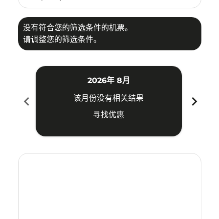
没有符合您的筛选条件的机票。
请调整您的筛选条件。
2026年 8月
chevron_left
chevron_right
该月份没有相关结果
寻找优惠
Displaying fares for 八月-2026
MAA–OKA: cmp-view-offers-disclaimer. 寻找优惠
MAA–OKA: cmp-view-offers-disclaimer. 寻找优惠
MAA–OKA: cmp-view-offers-disclaimer. 
MAA–OKA: cmp-view-offers-disclaime
MAA–OKA: cmp-view-offers-discl
MAA–OKA: cmp-view-offers-d
MAA–OKA: cmp-view-offer
MAA–OKA: cmp-view-o
MAA–OKA: cmp-vi
MAA–OKA: cmp
MAA–OKA:
MAA–
M