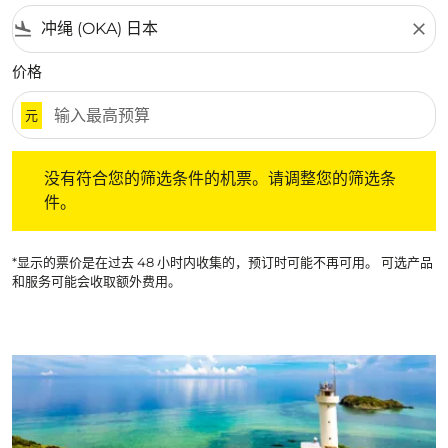
flight_land
close
价格
元
没有符合您的筛选条件的机票。请调整您的筛选条件。
没有符合您的筛选条件的机票。请调整您的筛选条
件。
*显示的票价是在过去 48 小时内收集的，预订时可能不再可用。 可选产品
和服务可能会收取额外费用。