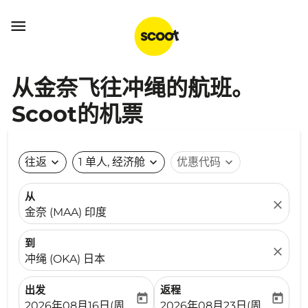

从金奈飞往冲绳的航班。
Scoot的机票
往返
expand_more
1 单人, 经济舱
expand_more
优惠代码
expand_more
从
close
金奈 (MAA) 印度
到
close
冲绳 (OKA) 日本
出发
返程
today
today
fc-booking-departure-date-aria-label
fc-booking-return-date-ari
2026年08月16日(周日)
2026年08月23日(周日)