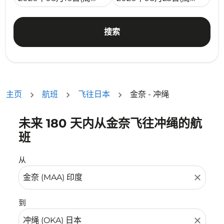
搜索
主页
航班
飞往日本
金奈 - 冲绳
未来 180 天内从金奈飞往冲绳的航
没有符合您的筛选条件的机票。请调整您的筛选条件。
班
从
close
到
close