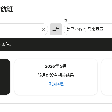
的航班
条件。
到
compare_arrows
close
选条件。
2026年 9月
该月份没有相关结果
寻找优惠