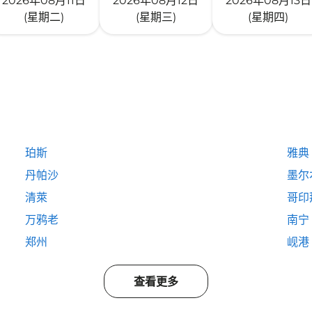
2026年08月11日
2026年08月12日
2026年08月13日
(星期二)
(星期三)
(星期四)
珀斯
雅典
丹帕沙
墨尔
清萊
哥印
万鸦老
南宁
郑州
岘港
查看更多