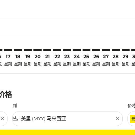
claimer. 寻找优惠
-disclaimer. 寻找优惠
fers-disclaimer. 寻找优惠
-offers-disclaimer. 寻找优惠
view-offers-disclaimer. 寻找优惠
cmp-view-offers-disclaimer. 寻找优惠
YY: cmp-view-offers-disclaimer. 寻找优惠
O–MYY: cmp-view-offers-disclaimer. 寻找优惠
CGO–MYY: cmp-view-offers-disclaimer. 寻找优惠
CGO–MYY: cmp-view-offers-disclaimer. 寻找优惠
CGO–MYY: cmp-view-offers-disclaimer. 寻找优惠
CGO–MYY: cmp-view-offers-disclaimer. 寻
CGO–MYY: cmp-view-offers-disclaime
CGO–MYY: cmp-view-offers-discla
CGO–MYY: cmp-view-offers-di
CGO–MYY: cmp-view-offer
CGO–MYY: cmp-view-of
CGO–MYY: cmp-vie
CGO–MYY: cmp
CGO–MYY:
CGO–M
C
6
17
18
19
20
21
22
23
24
25
26
27
28
29
期
星期
星期
星期
星期
星期
星期
星期
星期
星期
星期
星期
星期
星期
惠价格
到
价
close
flight_land
close
条件。