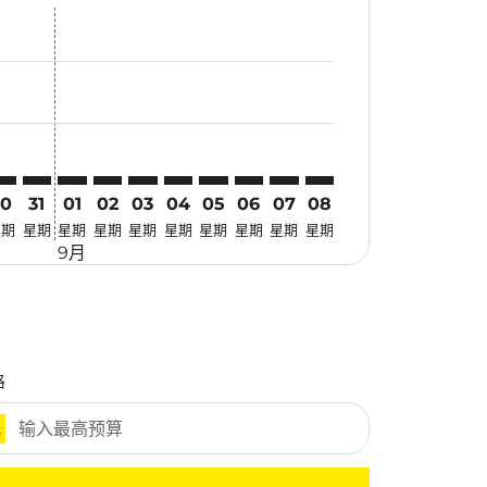
找优惠
r. 寻找优惠
imer. 寻找优惠
sclaimer. 寻找优惠
s-disclaimer. 寻找优惠
fers-disclaimer. 寻找优惠
w-offers-disclaimer. 寻找优惠
-view-offers-disclaimer. 寻找优惠
 cmp-view-offers-disclaimer. 寻找优惠
YY: cmp-view-offers-disclaimer. 寻找优惠
GO–MYY: cmp-view-offers-disclaimer. 寻找优惠
CGO–MYY: cmp-view-offers-disclaimer. 寻找优惠
CGO–MYY: cmp-view-offers-disclaimer. 寻找优惠
CGO–MYY: cmp-view-offers-disclaimer. 寻找优惠
CGO–MYY: cmp-view-offers-disclaimer. 
CGO–MYY: cmp-view-offers-disclaime
CGO–MYY: cmp-view-offers-discl
CGO–MYY: cmp-view-offers-d
CGO–MYY: cmp-view-offer
CGO–MYY: cmp-view-o
30
31
01
02
03
04
05
06
07
08
星期
星期
星期
星期
星期
星期
星期
星期
星期
星期
9月
格
元