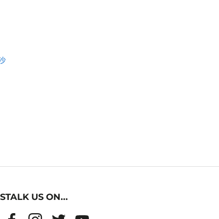
沙
STALK US ON...