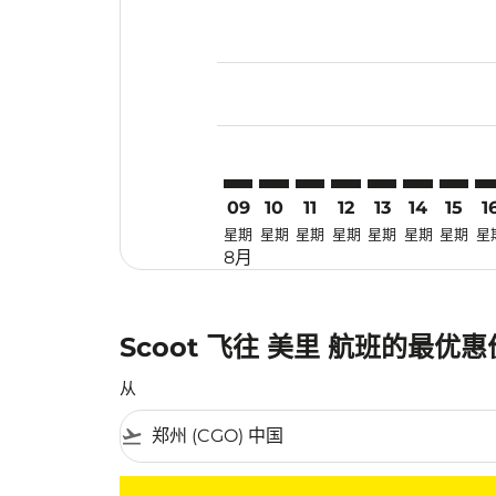
Displaying fares for 八月-2026
CGO–MYY: cmp-view-offers-dis
CGO–MYY: cmp-view-offers
CGO–MYY: cmp-view-of
CGO–MYY: cmp-view
CGO–MYY: cmp-
CGO–MYY: 
CGO–M
CG
09
10
11
12
13
14
15
1
星期
星期
星期
星期
星期
星期
星期
星
8月
Scoot 飞往 美里 航班的最优
从
flight_takeoff
没有符合您的筛选条件的机票。请调整您的筛选