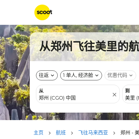
从郑州飞往美里的航班
往返
expand_more
1 单人, 经济舱
expand_more
优惠代码
expand_more
从
到
close
主页
航班
飞往马来西亚
郑州 - 