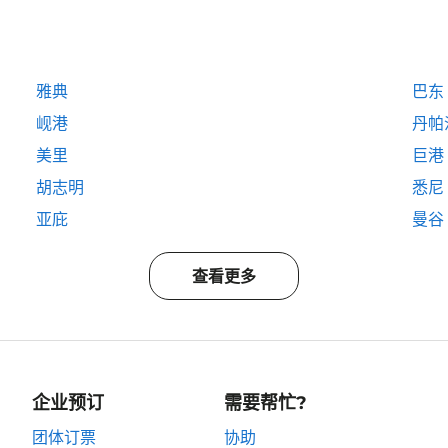
雅典
巴东
岘港
丹帕
美里
巨港
胡志明
悉尼
亚庇
曼谷
查看更多
企业预订
需要帮忙?
团体订票
协助