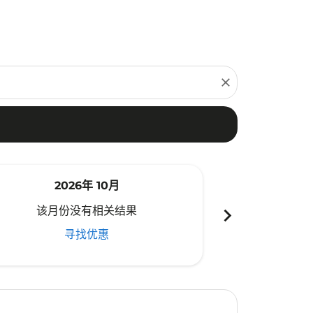
close
2026年 10月
20
chevron_right
该月份没有相关结果
该月份
寻找优惠