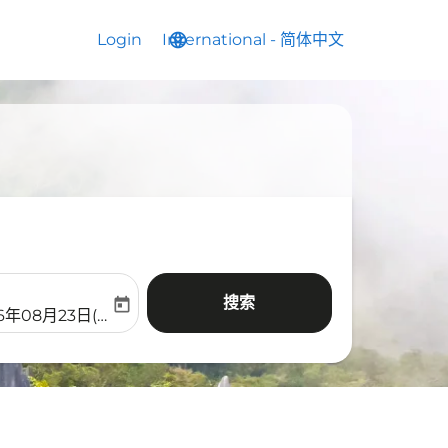
Login
International
language
keyboard_arrow_down
-
简体中文
搜索
today
aria-label
ooking-return-date-aria-label
6年08月23日(周日)