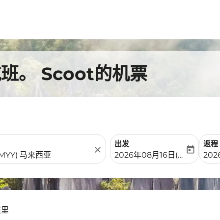
。 Scoot的机票
出发
返程
close
today
fc-booking-departure-date-
fc-b
2026年08月16日(周日)
202
美里