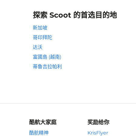
探索 Scoot 的首选目的地
新加坡
哥印拜陀
达沃
富國島 (越南)
蒂魯吉拉帕利
酷航大家庭
奖励给你
酷航精神
KrisFlyer