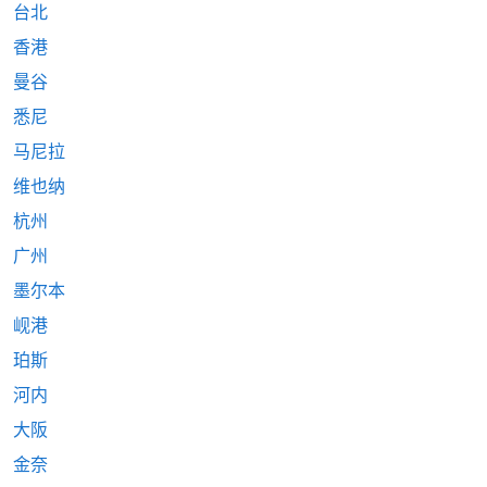
台北
香港
曼谷
悉尼
马尼拉
维也纳
杭州
广州
墨尔本
岘港
珀斯
河内
大阪
金奈