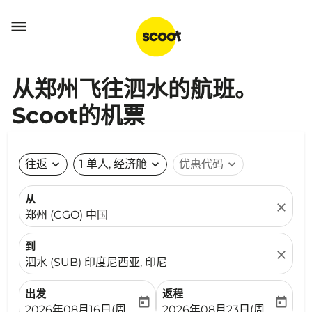

从郑州飞往泗水的航班。
Scoot的机票
往返
expand_more
1 单人, 经济舱
expand_more
优惠代码
expand_more
从
close
郑州 (CGO) 中国
到
close
泗水 (SUB) 印度尼西亚, 印尼
出发
返程
today
today
fc-booking-departure-date-aria-label
fc-booking-return-date-ari
2026年08月16日(周日)
2026年08月23日(周日)