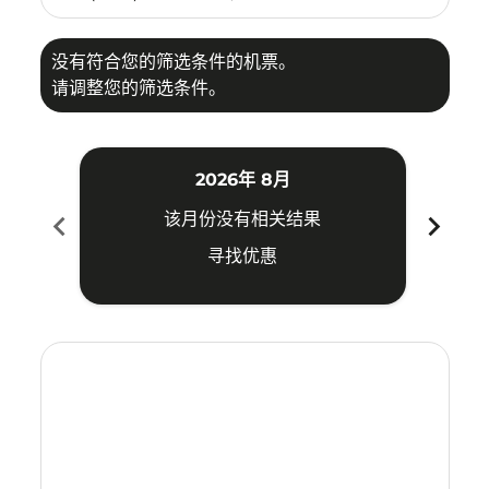
没有符合您的筛选条件的机票。
请调整您的筛选条件。
2026年 8月
chevron_left
chevron_right
该月份没有相关结果
寻找优惠
Displaying fares for 八月-2026
CGO–SUB: cmp-view-offers-disclaimer. 寻找优惠
CGO–SUB: cmp-view-offers-disclaimer. 寻找优惠
CGO–SUB: cmp-view-offers-disclaimer. 寻
CGO–SUB: cmp-view-offers-disclaime
CGO–SUB: cmp-view-offers-discl
CGO–SUB: cmp-view-offers-di
CGO–SUB: cmp-view-offer
CGO–SUB: cmp-view-o
CGO–SUB: cmp-vie
CGO–SUB: cmp
CGO–SUB:
CGO–S
C