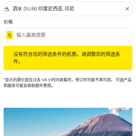
flight_land
close
价格
元
没有符合您的筛选条件的机票。请调整您的筛选条件。
没有符合您的筛选条件的机票。请调整您的筛选条
件。
*显示的票价是在过去 48 小时内收集的，预订时可能不再可用。 可选产品
和服务可能会收取额外费用。