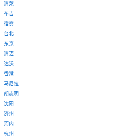
清萊
布吉
宿雾
台北
东京
清迈
达沃
香港
马尼拉
胡志明
沈阳
济州
河内
杭州