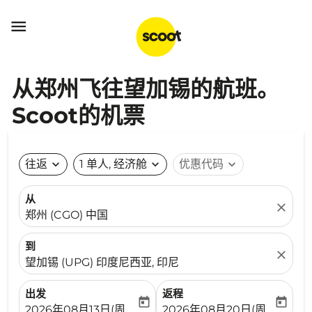

从郑州飞往望加锡的航班。
Scoot的机票
往返
expand_more
1 单人, 经济舱
expand_more
优惠代码
expand_more
从
close
郑州 (CGO) 中国
到
close
望加锡 (UPG) 印度尼西亚, 印尼
出发
返程
today
today
fc-booking-departure-date-aria-label
fc-booking-return-date-ari
2026年08月13日(周四)
2026年08月20日(周四)