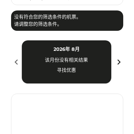
没有符合您的筛选条件的机票。
请调整您的筛选条件。
2026年 8月
chevron_left
chevron_right
该月份没有相关结果
寻找优惠
Displaying fares for 八月-2026
CGO–UPG: cmp-view-offers-disclaimer. 寻找优惠
CGO–UPG: cmp-view-offers-disclaimer. 寻找优惠
CGO–UPG: cmp-view-offers-disclaimer. 
CGO–UPG: cmp-view-offers-disclaime
CGO–UPG: cmp-view-offers-discl
CGO–UPG: cmp-view-offers-d
CGO–UPG: cmp-view-offer
CGO–UPG: cmp-view-o
CGO–UPG: cmp-vi
CGO–UPG: cmp
CGO–UPG:
CGO–
C