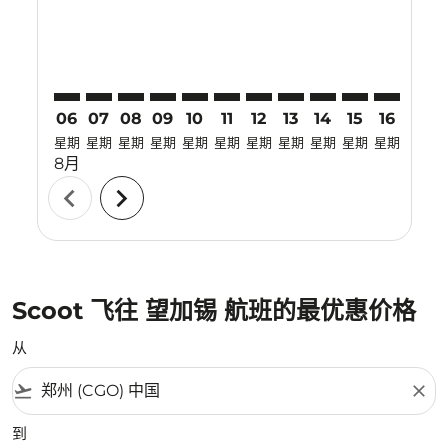
06
07
08
09
10
11
12
13
14
15
16
17
星期
星期
星期
星期
星期
星期
星期
星期
星期
星期
星期
星期
8月
chevron_left
chevron_right
Scoot 飞往 望加锡 航班的最优惠价格
从
flight_takeoff
close
到