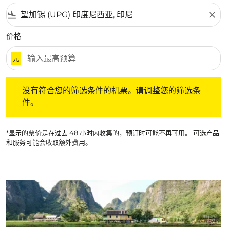
flight_land
close
价格
元
没有符合您的筛选条件的机票。请调整您的筛选条件。
没有符合您的筛选条件的机票。请调整您的筛选条
件。
*显示的票价是在过去 48 小时内收集的，预订时可能不再可用。 可选产品
和服务可能会收取额外费用。