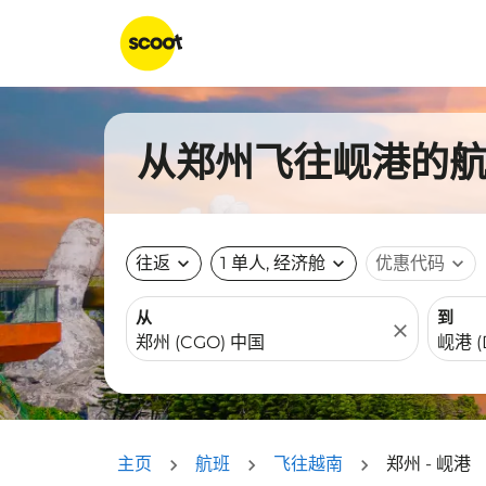
从郑州飞往岘港的航班
往返
expand_more
1 单人, 经济舱
expand_more
优惠代码
expand_more
从
到
close
主页
航班
飞往越南
郑州 - 岘港