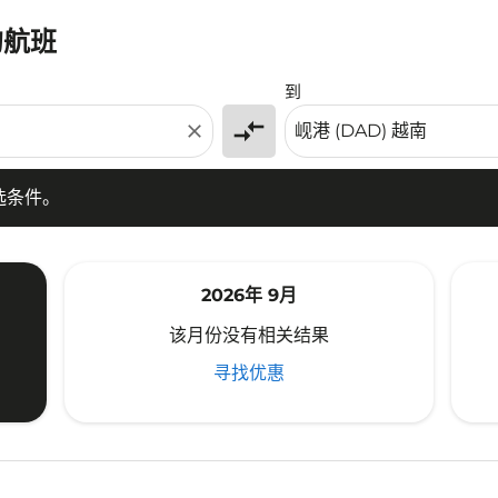
的航班
条件。
到
compare_arrows
close
选条件。
2026年 9月
该月份没有相关结果
寻找优惠