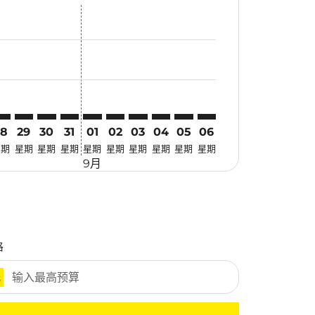
找优惠
r. 寻找优惠
imer. 寻找优惠
sclaimer. 寻找优惠
s-disclaimer. 寻找优惠
fers-disclaimer. 寻找优惠
w-offers-disclaimer. 寻找优惠
-view-offers-disclaimer. 寻找优惠
 cmp-view-offers-disclaimer. 寻找优惠
AD: cmp-view-offers-disclaimer. 寻找优惠
GO–DAD: cmp-view-offers-disclaimer. 寻找优惠
CGO–DAD: cmp-view-offers-disclaimer. 寻找优惠
CGO–DAD: cmp-view-offers-disclaimer. 寻找优惠
CGO–DAD: cmp-view-offers-disclaimer. 寻找优惠
CGO–DAD: cmp-view-offers-disclaimer. 
CGO–DAD: cmp-view-offers-disclaime
CGO–DAD: cmp-view-offers-discl
CGO–DAD: cmp-view-offers-d
CGO–DAD: cmp-view-offe
CGO–DAD: cmp-view-o
28
29
30
31
01
02
03
04
05
06
星期
星期
星期
星期
星期
星期
星期
星期
星期
星期
9月
格
元