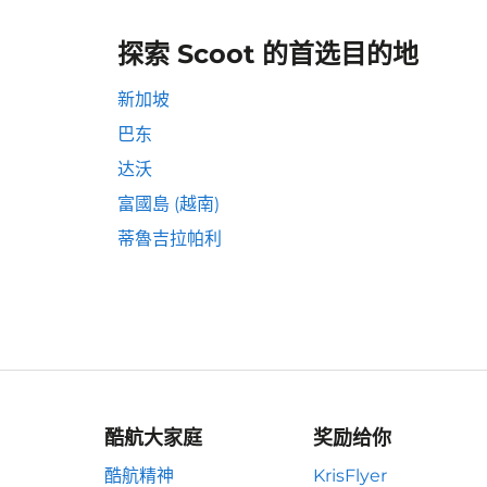
探索 Scoot 的首选目的地
新加坡
巴东
达沃
富國島 (越南)
蒂魯吉拉帕利
酷航大家庭
奖励给你
酷航精神
KrisFlyer