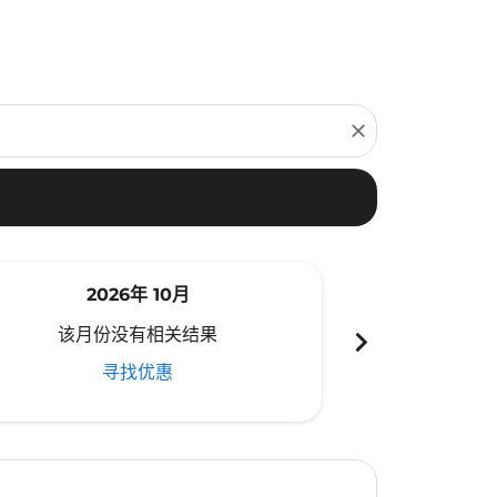
close
2026年 10月
20
chevron_right
该月份没有相关结果
该月份
寻找优惠