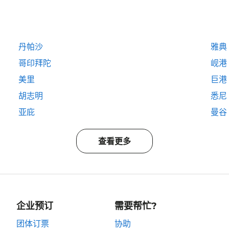
丹帕沙
雅典
哥印拜陀
岘港
美里
巨港
胡志明
悉尼
亚庇
曼谷
查看更多
企业预订
需要帮忙?
团体订票
协助