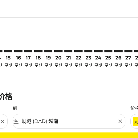
claimer. 寻找优惠
-disclaimer. 寻找优惠
fers-disclaimer. 寻找优惠
-offers-disclaimer. 寻找优惠
view-offers-disclaimer. 寻找优惠
cmp-view-offers-disclaimer. 寻找优惠
AD: cmp-view-offers-disclaimer. 寻找优惠
O–DAD: cmp-view-offers-disclaimer. 寻找优惠
CGO–DAD: cmp-view-offers-disclaimer. 寻找优惠
CGO–DAD: cmp-view-offers-disclaimer. 寻找优惠
CGO–DAD: cmp-view-offers-disclaimer. 寻找优惠
CGO–DAD: cmp-view-offers-disclaimer. 寻
CGO–DAD: cmp-view-offers-disclaime
CGO–DAD: cmp-view-offers-discla
CGO–DAD: cmp-view-offers-di
CGO–DAD: cmp-view-offer
CGO–DAD: cmp-view-of
CGO–DAD: cmp-vie
CGO–DAD: cmp
CGO–DAD:
CGO–D
C
4
15
16
17
18
19
20
21
22
23
24
25
26
27
期
星期
星期
星期
星期
星期
星期
星期
星期
星期
星期
星期
星期
星期
惠价格
到
价
close
flight_land
close
条件。