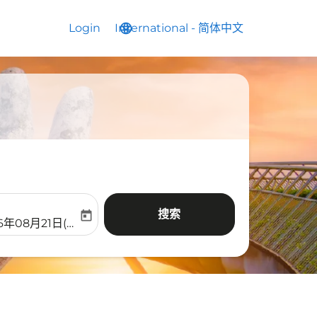
Login
International
language
keyboard_arrow_down
-
简体中文
搜索
today
aria-label
ooking-return-date-aria-label
6年08月21日(周五)