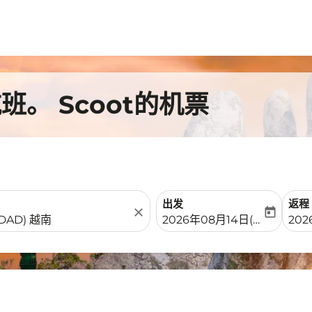
。 Scoot的机票
出发
返程
close
today
fc-booking-departure-date-
fc-b
2026年08月14日(周五)
202