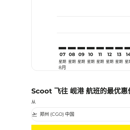
Displaying fares for 八月-2026
CGO–DAD: cmp-view-offers-dis
CGO–DAD: cmp-view-offers
CGO–DAD: cmp-view-of
CGO–DAD: cmp-view
CGO–DAD: cmp-
CGO–DAD: 
CGO–D
CG
07
08
09
10
11
12
13
1
星期
星期
星期
星期
星期
星期
星期
星
8月
Scoot 飞往 岘港 航班的最优
从
flight_takeoff
没有符合您的筛选条件的机票。请调整您的筛选