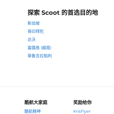
探索 Scoot 的首选目的地
新加坡
哥印拜陀
达沃
富國島 (越南)
蒂魯吉拉帕利
酷航大家庭
奖励给你
酷航精神
KrisFlyer