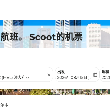
班。 Scoot的机票
出发
返程
close
today
fc-booking-departure-date-
fc-b
2026年08月15日(周六)
202
墨尔本