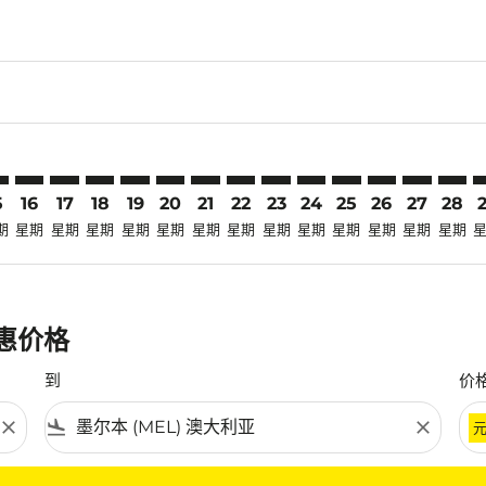
claimer. 寻找优惠
-disclaimer. 寻找优惠
fers-disclaimer. 寻找优惠
-offers-disclaimer. 寻找优惠
view-offers-disclaimer. 寻找优惠
cmp-view-offers-disclaimer. 寻找优惠
EL: cmp-view-offers-disclaimer. 寻找优惠
O–MEL: cmp-view-offers-disclaimer. 寻找优惠
CGO–MEL: cmp-view-offers-disclaimer. 寻找优惠
CGO–MEL: cmp-view-offers-disclaimer. 寻找优惠
CGO–MEL: cmp-view-offers-disclaimer. 寻找优惠
CGO–MEL: cmp-view-offers-disclaimer. 寻
CGO–MEL: cmp-view-offers-disclaimer
CGO–MEL: cmp-view-offers-discla
CGO–MEL: cmp-view-offers-di
CGO–MEL: cmp-view-offer
CGO–MEL: cmp-view-of
CGO–MEL: cmp-vie
CGO–MEL: cmp
CGO–MEL:
CGO–M
C
5
16
17
18
19
20
21
22
23
24
25
26
27
28
期
星期
星期
星期
星期
星期
星期
星期
星期
星期
星期
星期
星期
星期
优惠价格
到
价
close
flight_land
close
条件。