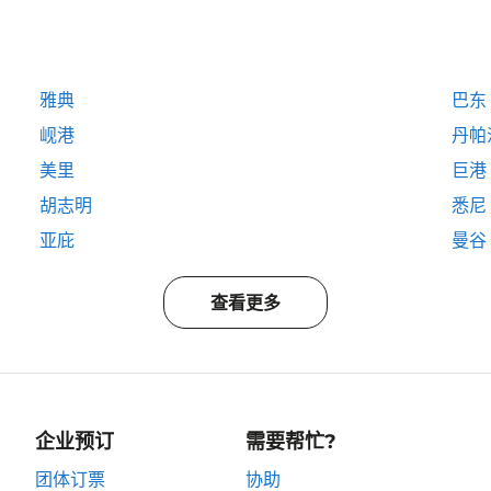
雅典
巴东
岘港
丹帕
美里
巨港
胡志明
悉尼
亚庇
曼谷
查看更多
企业预订
需要帮忙?
团体订票
协助