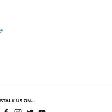
沙
STALK US ON...