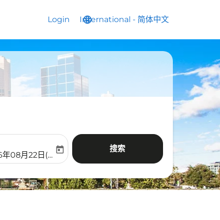
Login
International
language
keyboard_arrow_down
-
简体中文
搜索
today
aria-label
ooking-return-date-aria-label
6年08月22日(周六)