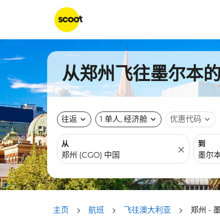
从郑州飞往墨尔本的航
往返
expand_more
1 单人, 经济舱
expand_more
优惠代码
expand_more
从
到
close
主页
航班
飞往澳大利亚
郑州 - 