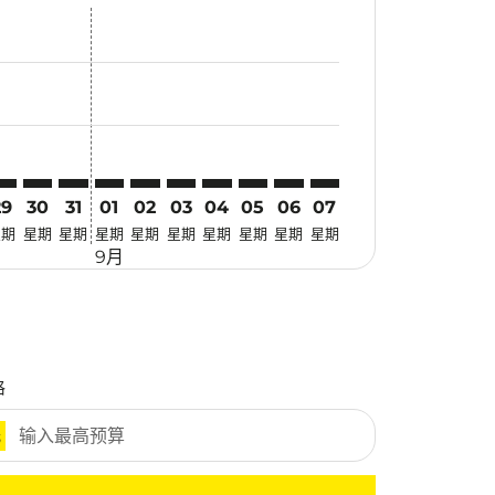
找优惠
. 寻找优惠
imer. 寻找优惠
sclaimer. 寻找优惠
s-disclaimer. 寻找优惠
fers-disclaimer. 寻找优惠
w-offers-disclaimer. 寻找优惠
-view-offers-disclaimer. 寻找优惠
 cmp-view-offers-disclaimer. 寻找优惠
EL: cmp-view-offers-disclaimer. 寻找优惠
GO–MEL: cmp-view-offers-disclaimer. 寻找优惠
CGO–MEL: cmp-view-offers-disclaimer. 寻找优惠
CGO–MEL: cmp-view-offers-disclaimer. 寻找优惠
CGO–MEL: cmp-view-offers-disclaimer. 寻找优惠
CGO–MEL: cmp-view-offers-disclaimer. 寻
CGO–MEL: cmp-view-offers-disclaime
CGO–MEL: cmp-view-offers-discl
CGO–MEL: cmp-view-offers-d
CGO–MEL: cmp-view-offer
CGO–MEL: cmp-view-o
29
30
31
01
02
03
04
05
06
07
星期
星期
星期
星期
星期
星期
星期
星期
星期
星期
9月
格
元