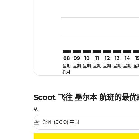
Displaying fares for 八月-2026
CGO–MEL: cmp-view-offers-dis
CGO–MEL: cmp-view-offers
CGO–MEL: cmp-view-of
CGO–MEL: cmp-view
CGO–MEL: cmp-
CGO–MEL: 
CGO–M
CG
08
09
10
11
12
13
14
1
星期
星期
星期
星期
星期
星期
星期
星
8月
Scoot 飞往 墨尔本 航班的最
从
flight_takeoff
没有符合您的筛选条件的机票。请调整您的筛选