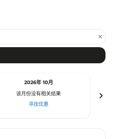
close
2026年 10月
20
chevron_right
该月份没有相关结果
该月份
寻找优惠