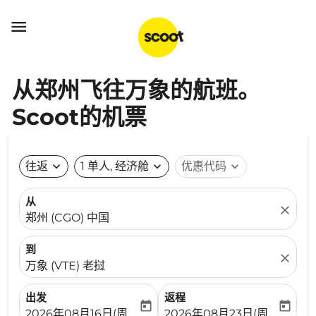

从郑州飞往万象的航班。
Scoot的机票
往返
expand_more
1 单人, 经济舱
expand_more
优惠代码
expand_more
从
close
郑州 (CGO) 中国
到
close
万象 (VTE) 老挝
出发
返程
today
today
fc-booking-departure-date-aria-label
fc-booking-return-date-ari
2026年08月16日(周日)
2026年08月23日(周日)