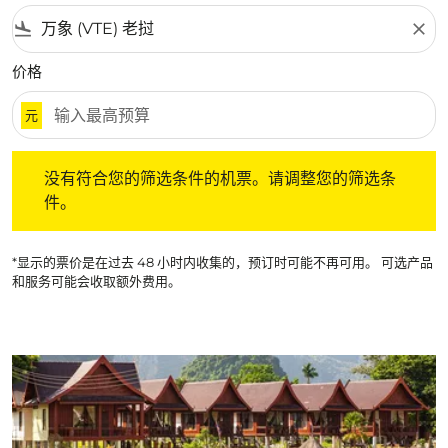
flight_land
close
价格
元
没有符合您的筛选条件的机票。请调整您的筛选条件。
没有符合您的筛选条件的机票。请调整您的筛选条
件。
*显示的票价是在过去 48 小时内收集的，预订时可能不再可用。 可选产品
和服务可能会收取额外费用。