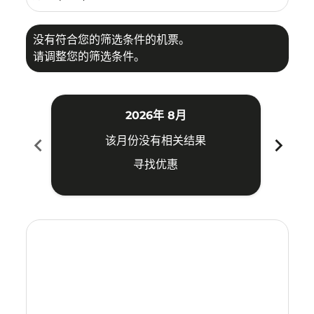
没有符合您的筛选条件的机票。
请调整您的筛选条件。
2026年 8月
chevron_left
chevron_right
该月份没有相关结果
寻找优惠
Displaying fares for 八月-2026
CGO–VTE: cmp-view-offers-disclaimer. 寻找优惠
CGO–VTE: cmp-view-offers-disclaimer. 寻找优惠
CGO–VTE: cmp-view-offers-disclaimer. 寻
CGO–VTE: cmp-view-offers-disclaime
CGO–VTE: cmp-view-offers-discla
CGO–VTE: cmp-view-offers-di
CGO–VTE: cmp-view-offer
CGO–VTE: cmp-view-o
CGO–VTE: cmp-vie
CGO–VTE: cmp
CGO–VTE:
CGO–V
C