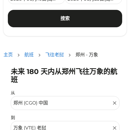
搜索
主页
航班
飞往老挝
郑州 - 万象
未来 180 天内从郑州飞往万象的航
没有符合您的筛选条件的机票。请调整您的筛选条件。
班
从
close
到
close