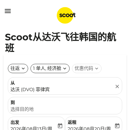

Scoot从达沃飞往韩国的航
班
往返
expand_more
1 单人, 经济舱
expand_more
优惠代码
expand_more
从
close
达沃 (DVO) 菲律宾
到
选择目的地
出发
返程
today
today
fc-booking-departure-date-aria-label
fc-booking-return-date-ari
2026年08月13日(周四)
2026年08月20日(周四)