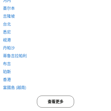
河内
墨尔本
吉隆坡
台北
悉尼
岘港
丹帕沙
蒂魯吉拉帕利
布吉
珀斯
香港
富國島 (越南)
查看更多