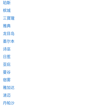
珀斯
槟城
三寶瓏
雅典
龙目岛
墨尔本
诗巫
日惹
亚庇
曼谷
宿雾
雅加达
清迈
丹帕沙