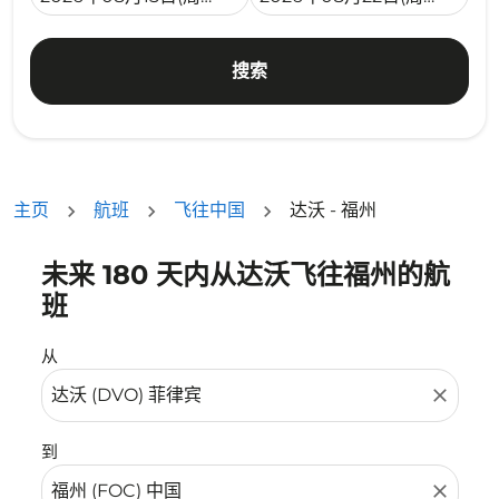
搜索
主页
航班
飞往中国
达沃 - 福州
未来 180 天内从达沃飞往福州的航
没有符合您的筛选条件的机票。请调整您的筛选条件。
班
从
close
到
close