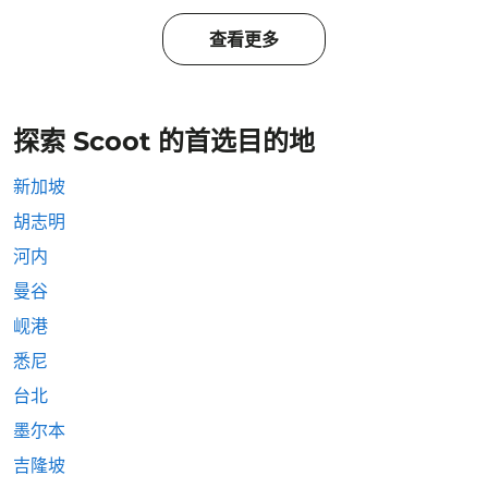
查看更多
探索 Scoot 的首选目的地
新加坡
胡志明
河内
曼谷
岘港
悉尼
台北
墨尔本
吉隆坡