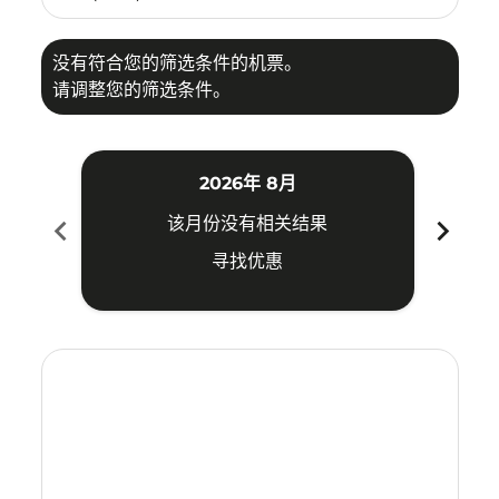
没有符合您的筛选条件的机票。
请调整您的筛选条件。
2026年 8月
chevron_left
chevron_right
该月份没有相关结果
寻找优惠
Displaying fares for 八月-2026
DVO–FOC: cmp-view-offers-disclaimer. 寻找优惠
DVO–FOC: cmp-view-offers-disclaimer. 寻找优惠
DVO–FOC: cmp-view-offers-disclaimer. 寻
DVO–FOC: cmp-view-offers-disclaime
DVO–FOC: cmp-view-offers-discl
DVO–FOC: cmp-view-offers-di
DVO–FOC: cmp-view-offer
DVO–FOC: cmp-view-o
DVO–FOC: cmp-vie
DVO–FOC: cmp
DVO–FOC:
DVO–F
D