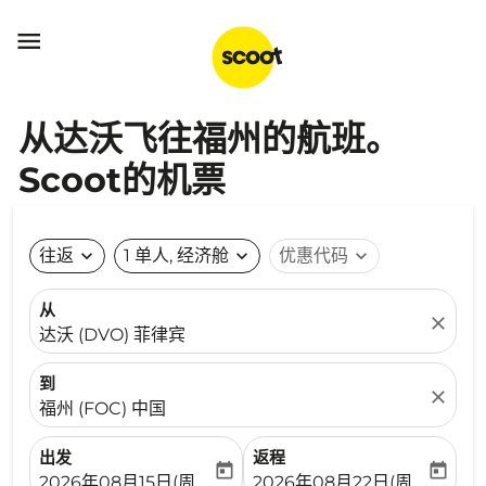

从达沃飞往福州的航班。
Scoot的机票
往返
expand_more
1 单人, 经济舱
expand_more
优惠代码
expand_more
从
close
达沃 (DVO) 菲律宾
到
close
福州 (FOC) 中国
出发
返程
today
today
fc-booking-departure-date-aria-label
fc-booking-return-date-ari
2026年08月15日(周六)
2026年08月22日(周六)