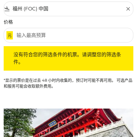
flight_land
close
价格
元
没有符合您的筛选条件的机票。请调整您的筛选条件。
没有符合您的筛选条件的机票。请调整您的筛选条
件。
*显示的票价是在过去 48 小时内收集的，预订时可能不再可用。 可选产品
和服务可能会收取额外费用。