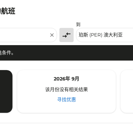
的航班
条件。
到
compare_arrows
close
选条件。
2026年 9月
该月份没有相关结果
寻找优惠