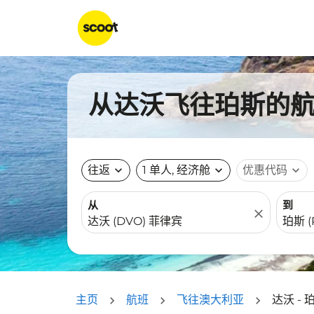
从达沃飞往珀斯的航班
往返
expand_more
1 单人, 经济舱
expand_more
优惠代码
expand_more
从
到
close
主页
航班
飞往澳大利亚
达沃 - 