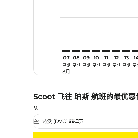
Displaying fares for 八月-2026
DVO–PER: cmp-view-offers-dis
DVO–PER: cmp-view-offers
DVO–PER: cmp-view-off
DVO–PER: cmp-view
DVO–PER: cmp-
DVO–PER: 
DVO–PE
DV
07
08
09
10
11
12
13
1
星期
星期
星期
星期
星期
星期
星期
星
8月
Scoot 飞往 珀斯 航班的最优
从
flight_takeoff
没有符合您的筛选条件的机票。请调整您的筛选