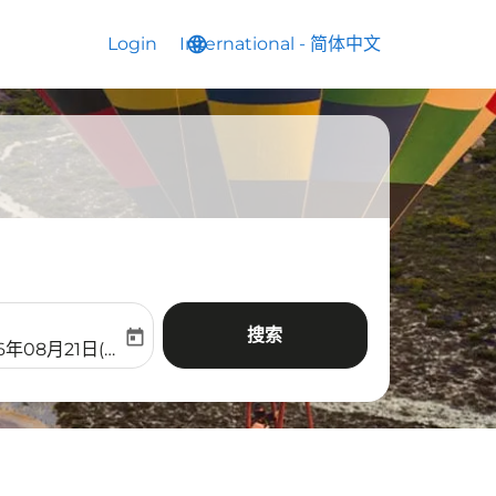
Login
International
language
keyboard_arrow_down
-
简体中文
搜索
today
aria-label
ooking-return-date-aria-label
6年08月21日(周五)