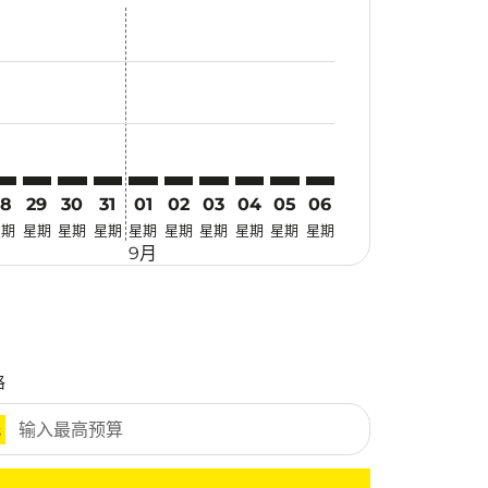
优惠
. 寻找优惠
imer. 寻找优惠
sclaimer. 寻找优惠
-disclaimer. 寻找优惠
fers-disclaimer. 寻找优惠
w-offers-disclaimer. 寻找优惠
-view-offers-disclaimer. 寻找优惠
cmp-view-offers-disclaimer. 寻找优惠
ER: cmp-view-offers-disclaimer. 寻找优惠
VO–PER: cmp-view-offers-disclaimer. 寻找优惠
DVO–PER: cmp-view-offers-disclaimer. 寻找优惠
DVO–PER: cmp-view-offers-disclaimer. 寻找优惠
DVO–PER: cmp-view-offers-disclaimer. 寻找优惠
DVO–PER: cmp-view-offers-disclaimer. 寻
DVO–PER: cmp-view-offers-disclaime
DVO–PER: cmp-view-offers-discl
DVO–PER: cmp-view-offers-di
DVO–PER: cmp-view-offer
DVO–PER: cmp-view-o
28
29
30
31
01
02
03
04
05
06
星期
星期
星期
星期
星期
星期
星期
星期
星期
星期
9月
格
元