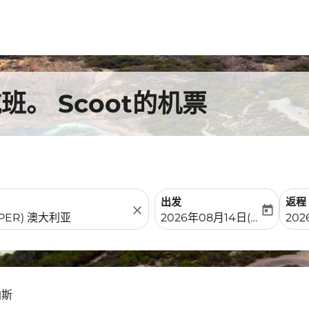
。 Scoot的机票
出发
返程
close
today
fc-booking-departure-date-
fc-b
2026年08月14日(周五)
202
珀斯