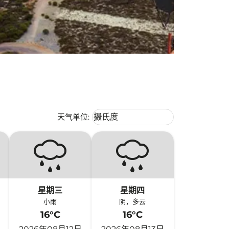
Weather unit option 摄氏度 Selecte
天气单位
:
摄氏度
keyboard_arrow_down
星期三
星期四
小雨
阴，多云
16°C
16°C