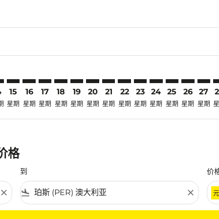
claimer. 寻找优惠
-disclaimer. 寻找优惠
ers-disclaimer. 寻找优惠
-offers-disclaimer. 寻找优惠
view-offers-disclaimer. 寻找优惠
cmp-view-offers-disclaimer. 寻找优惠
R: cmp-view-offers-disclaimer. 寻找优惠
O–PER: cmp-view-offers-disclaimer. 寻找优惠
DVO–PER: cmp-view-offers-disclaimer. 寻找优惠
DVO–PER: cmp-view-offers-disclaimer. 寻找优惠
DVO–PER: cmp-view-offers-disclaimer. 寻找优惠
DVO–PER: cmp-view-offers-disclaimer. 寻找
DVO–PER: cmp-view-offers-disclaimer
DVO–PER: cmp-view-offers-discla
DVO–PER: cmp-view-offers-di
DVO–PER: cmp-view-offers
DVO–PER: cmp-view-of
DVO–PER: cmp-vie
DVO–PER: cmp
DVO–PER: 
DVO–P
D
4
15
16
17
18
19
20
21
22
23
24
25
26
27
期
星期
星期
星期
星期
星期
星期
星期
星期
星期
星期
星期
星期
星期
惠价格
到
价
close
flight_land
close
条件。