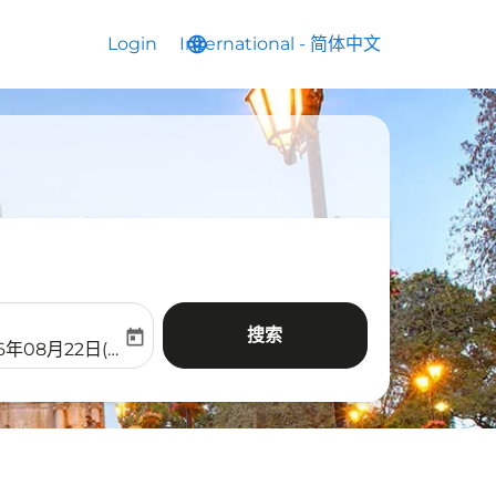
Login
International
language
keyboard_arrow_down
-
简体中文
搜索
today
aria-label
ooking-return-date-aria-label
6年08月22日(周六)