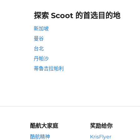
探索 Scoot 的首选目的地
新加坡
曼谷
台北
丹帕沙
蒂魯吉拉帕利
酷航大家庭
奖励给你
酷航精神
KrisFlyer