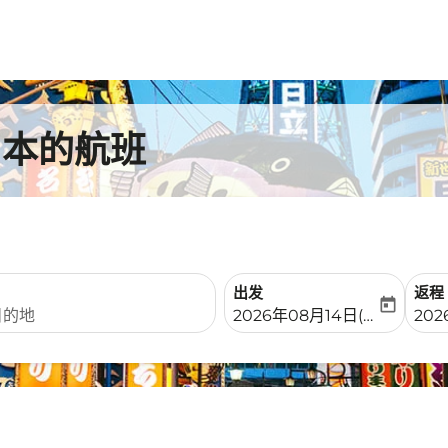
日本的航班
出发
返程
today
fc-booking-departure-date-
fc-b
2026年08月14日(周五)
202