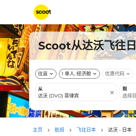
Scoot从达沃飞往
往返
expand_more
1 单人, 经济舱
expand_more
优惠代码
expand_more
从
到
close
主页
航班
飞往日本
达沃 - 日本