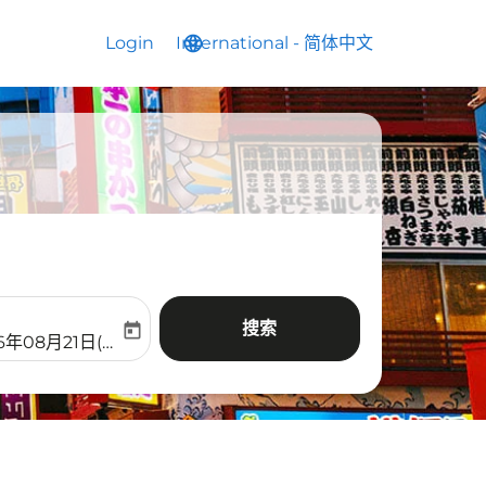
Login
International
language
keyboard_arrow_down
-
简体中文
搜索
today
aria-label
ooking-return-date-aria-label
6年08月21日(周五)