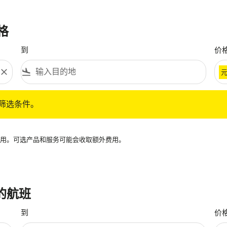
格
到
价
close
flight_land
条件。
筛选条件。
再可用。可选产品和服务可能会收取额外费用。
 的航班
到
价