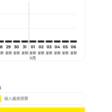
找优惠
r. 寻找优惠
imer. 寻找优惠
sclaimer. 寻找优惠
s-disclaimer. 寻找优惠
fers-disclaimer. 寻找优惠
w-offers-disclaimer. 寻找优惠
-view-offers-disclaimer. 寻找优惠
 cmp-view-offers-disclaimer. 寻找优惠
QC: cmp-view-offers-disclaimer. 寻找优惠
VO–PQC: cmp-view-offers-disclaimer. 寻找优惠
DVO–PQC: cmp-view-offers-disclaimer. 寻找优惠
DVO–PQC: cmp-view-offers-disclaimer. 寻找优惠
DVO–PQC: cmp-view-offers-disclaimer. 寻找优惠
DVO–PQC: cmp-view-offers-disclaimer. 
DVO–PQC: cmp-view-offers-disclaime
DVO–PQC: cmp-view-offers-discl
DVO–PQC: cmp-view-offers-d
DVO–PQC: cmp-view-offer
DVO–PQC: cmp-view-o
28
29
30
31
01
02
03
04
05
06
星期
星期
星期
星期
星期
星期
星期
星期
星期
星期
9月
格
元