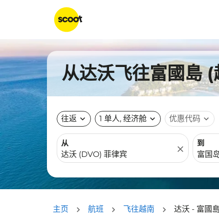
从达沃飞往富國島 (
往返
expand_more
1 单人, 经济舱
expand_more
优惠代码
expand_more
从
到
close
主页
航班
飞往越南
达沃 - 富國島