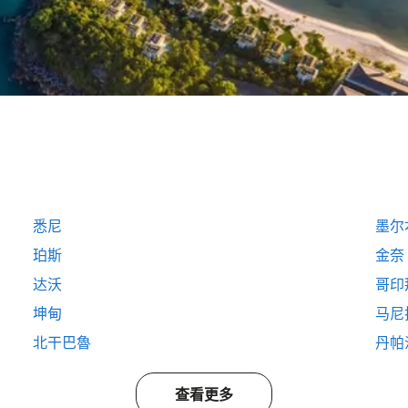
悉尼
墨尔
珀斯
金奈
达沃
哥印
坤甸
马尼
北干巴魯
丹帕
查看更多