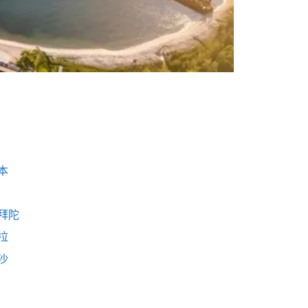
本
拜陀
拉
沙