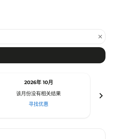
close
2026年 10月
20
chevron_right
该月份没有相关结果
该月份
寻找优惠