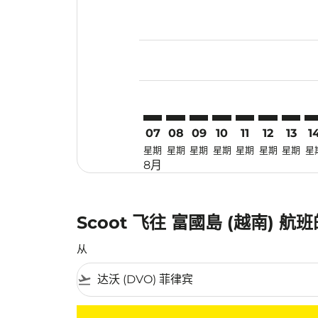
Displaying fares for 八月-2026
DVO–PQC: cmp-view-offers-dis
DVO–PQC: cmp-view-offers
DVO–PQC: cmp-view-of
DVO–PQC: cmp-view
DVO–PQC: cmp-
DVO–PQC: 
DVO–P
DV
07
08
09
10
11
12
13
1
星期
星期
星期
星期
星期
星期
星期
星
8月
Scoot 飞往 富國島 (越南) 
从
flight_takeoff
没有符合您的筛选条件的机票。请调整您的筛选