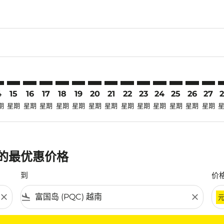
claimer. 寻找优惠
-disclaimer. 寻找优惠
fers-disclaimer. 寻找优惠
-offers-disclaimer. 寻找优惠
view-offers-disclaimer. 寻找优惠
cmp-view-offers-disclaimer. 寻找优惠
QC: cmp-view-offers-disclaimer. 寻找优惠
O–PQC: cmp-view-offers-disclaimer. 寻找优惠
DVO–PQC: cmp-view-offers-disclaimer. 寻找优惠
DVO–PQC: cmp-view-offers-disclaimer. 寻找优惠
DVO–PQC: cmp-view-offers-disclaimer. 寻找优惠
DVO–PQC: cmp-view-offers-disclaimer. 寻
DVO–PQC: cmp-view-offers-disclaime
DVO–PQC: cmp-view-offers-discla
DVO–PQC: cmp-view-offers-di
DVO–PQC: cmp-view-offer
DVO–PQC: cmp-view-of
DVO–PQC: cmp-vie
DVO–PQC: cmp
DVO–PQC:
DVO–P
D
4
15
16
17
18
19
20
21
22
23
24
25
26
27
期
星期
星期
星期
星期
星期
星期
星期
星期
星期
星期
星期
星期
星期
航班的最优惠价格
到
价
close
flight_land
close
条件。