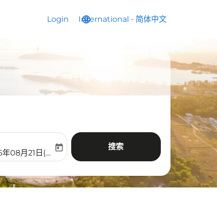
Login
International
language
keyboard_arrow_down
-
简体中文
搜索
today
aria-label
ooking-return-date-aria-label
6年08月21日(周五)