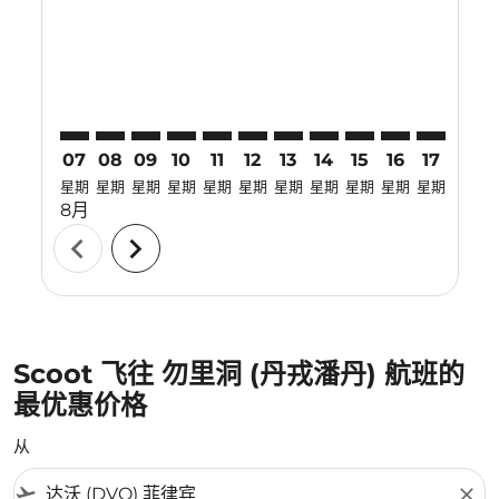
DVO–TJQ: cmp-view-offers-disclaimer. 寻找优惠
DVO–TJQ: cmp-view-offers-disclaimer. 寻找优惠
DVO–TJQ: cmp-view-offers-disclaimer. 寻
DVO–TJQ: cmp-view-offers-disclaimer
DVO–TJQ: cmp-view-offers-discla
DVO–TJQ: cmp-view-offers-di
DVO–TJQ: cmp-view-offer
DVO–TJQ: cmp-view-of
DVO–TJQ: cmp-vie
DVO–TJQ: cmp
DVO–TJQ:
DVO–T
D
07
08
09
10
11
12
13
14
15
16
17
18
星期
星期
星期
星期
星期
星期
星期
星期
星期
星期
星期
星期
8月
chevron_left
chevron_right
Scoot 飞往 勿里洞 (丹戎潘丹) 航班的
最优惠价格
从
flight_takeoff
close