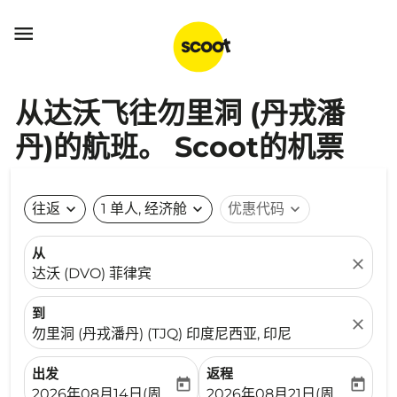

从达沃飞往勿里洞 (丹戎潘
丹)的航班。 Scoot的机票
往返
expand_more
1 单人, 经济舱
expand_more
优惠代码
expand_more
从
close
达沃 (DVO) 菲律宾
到
close
勿里洞 (丹戎潘丹) (TJQ) 印度尼西亚, 印尼
出发
返程
today
today
fc-booking-departure-date-aria-label
fc-booking-return-date-ari
2026年08月14日(周五)
2026年08月21日(周五)