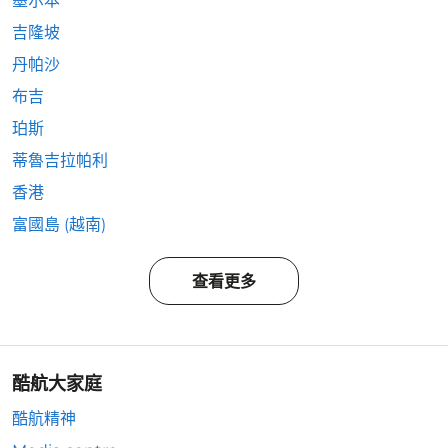
墨尔本
吉隆坡
丹帕沙
布吉
珀斯
蒂魯吉拉帕利
香港
富國島 (越南)
查看更多
酷航大家庭
酷航精神