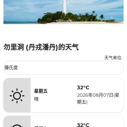
勿里洞 (丹戎潘丹)的天气
天气单位
:
Weather unit option 摄氏度 Selected
摄氏度
keyboard_arrow_down
32°C
星期五
2026年08月07日(星
晴
期五)
32°C