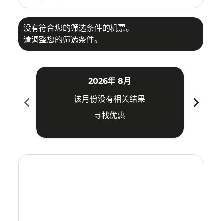
没有符合您的筛选条件的机票。
请调整您的筛选条件。
2026年 8月
chevron_left
chevron_right
该月份没有相关结果
寻找优惠
Displaying fares for 八月-2026
DVO–VTE: cmp-view-offers-disclaimer. 寻找优惠
DVO–VTE: cmp-view-offers-disclaimer. 寻找优惠
DVO–VTE: cmp-view-offers-disclaimer. 寻
DVO–VTE: cmp-view-offers-disclaime
DVO–VTE: cmp-view-offers-discla
DVO–VTE: cmp-view-offers-di
DVO–VTE: cmp-view-offer
DVO–VTE: cmp-view-o
DVO–VTE: cmp-vie
DVO–VTE: cmp
DVO–VTE:
DVO–V
D