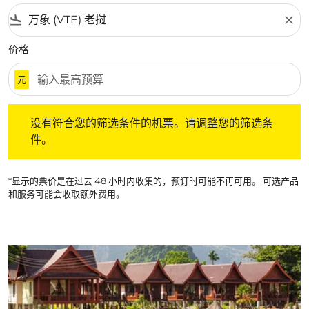
flight_land
close
价格
元
没有符合您的筛选条件的机票。请调整您的筛选条件。
没有符合您的筛选条件的机票。请调整您的筛选条
件。
*显示的票价是在过去 48 小时内收集的，预订时可能不再可用。 可选产品
和服务可能会收取额外费用。