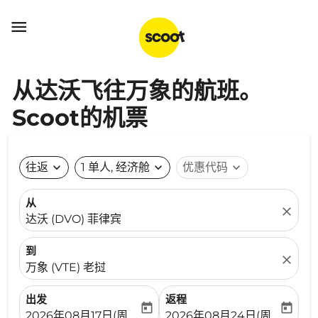

从达沃飞往万象的航班。
Scoot的机票
往返
expand_more
1 单人, 经济舱
expand_more
优惠代码
expand_more
从
close
达沃 (DVO) 菲律宾
到
close
万象 (VTE) 老挝
出发
返程
today
today
fc-booking-departure-date-aria-label
fc-booking-return-date-ari
2026年08月17日(周一)
2026年08月24日(周一)