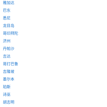
雅加达
巴东
悉尼
龙目岛
哥印拜陀
济州
丹帕沙
吉达
哥打巴鲁
吉隆坡
墨尔本
珀斯
诗巫
胡志明