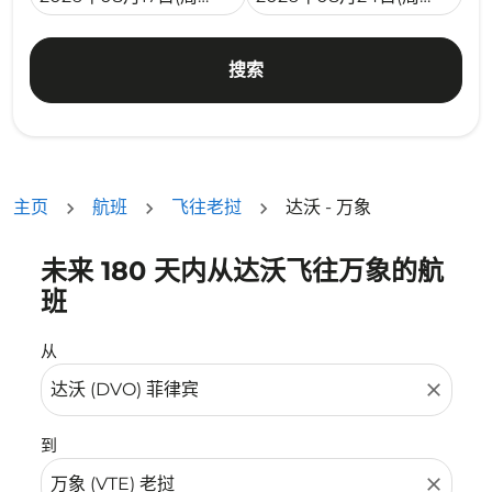
搜索
主页
航班
飞往老挝
达沃 - 万象
未来 180 天内从达沃飞往万象的航
没有符合您的筛选条件的机票。请调整您的筛选条件。
班
从
close
到
close