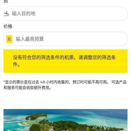
到
flight_land
价格
元
没有符合您的筛选条件的机票。请调整您的筛选条件。
没有符合您的筛选条件的机票。请调整您的筛选条
件。
*显示的票价是在过去 48 小时内收集的，预订时可能不再可用。 可选产品
和服务可能会收取额外费用。