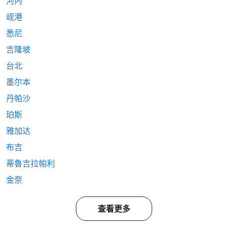
河内
岘港
悉尼
吉隆坡
台北
墨尔本
丹帕沙
珀斯
雅加达
布吉
蒂魯吉拉帕利
金奈
查看更多