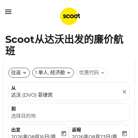

Scoot从达沃出发的廉价航
班
往返
expand_more
1 单人, 经济舱
expand_more
优惠代码
expand_more
从
close
达沃 (DVO) 菲律宾
到
选择目的地
出发
返程
today
today
fc-booking-departure-date-aria-label
fc-booking-return-date-ari
2026年08月16日(周日)
2026年08月23日(周日)