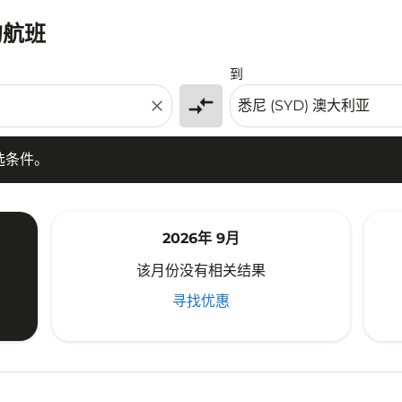
的航班
条件。
到
compare_arrows
close
选条件。
2026年 9月
该月份没有相关结果
寻找优惠