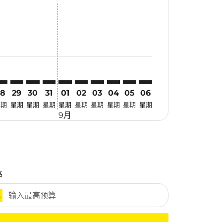
优惠
. 寻找优惠
imer. 寻找优惠
sclaimer. 寻找优惠
-disclaimer. 寻找优惠
fers-disclaimer. 寻找优惠
w-offers-disclaimer. 寻找优惠
-view-offers-disclaimer. 寻找优惠
cmp-view-offers-disclaimer. 寻找优惠
YD: cmp-view-offers-disclaimer. 寻找优惠
BW–SYD: cmp-view-offers-disclaimer. 寻找优惠
SBW–SYD: cmp-view-offers-disclaimer. 寻找优惠
SBW–SYD: cmp-view-offers-disclaimer. 寻找优惠
SBW–SYD: cmp-view-offers-disclaimer. 寻找优惠
SBW–SYD: cmp-view-offers-disclaimer. 寻
SBW–SYD: cmp-view-offers-disclaime
SBW–SYD: cmp-view-offers-discl
SBW–SYD: cmp-view-offers-di
SBW–SYD: cmp-view-offer
SBW–SYD: cmp-view-o
28
29
30
31
01
02
03
04
05
06
星期
星期
星期
星期
星期
星期
星期
星期
星期
星期
9月
格
元