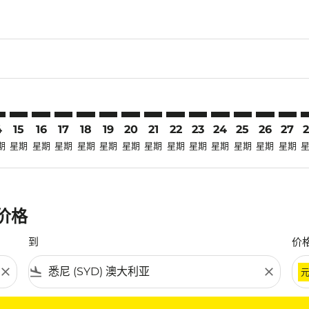
claimer. 寻找优惠
-disclaimer. 寻找优惠
ers-disclaimer. 寻找优惠
-offers-disclaimer. 寻找优惠
view-offers-disclaimer. 寻找优惠
cmp-view-offers-disclaimer. 寻找优惠
D: cmp-view-offers-disclaimer. 寻找优惠
W–SYD: cmp-view-offers-disclaimer. 寻找优惠
SBW–SYD: cmp-view-offers-disclaimer. 寻找优惠
SBW–SYD: cmp-view-offers-disclaimer. 寻找优惠
SBW–SYD: cmp-view-offers-disclaimer. 寻找优惠
SBW–SYD: cmp-view-offers-disclaimer. 寻找
SBW–SYD: cmp-view-offers-disclaimer
SBW–SYD: cmp-view-offers-discla
SBW–SYD: cmp-view-offers-di
SBW–SYD: cmp-view-offers
SBW–SYD: cmp-view-of
SBW–SYD: cmp-vie
SBW–SYD: cmp
SBW–SYD: 
SBW–S
S
4
15
16
17
18
19
20
21
22
23
24
25
26
27
期
星期
星期
星期
星期
星期
星期
星期
星期
星期
星期
星期
星期
星期
惠价格
到
价
close
flight_land
close
条件。