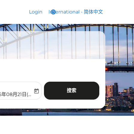
Login
International
language
keyboard_arrow_down
-
简体中文
搜索
today
aria-label
ooking-return-date-aria-label
6年08月21日(周五)