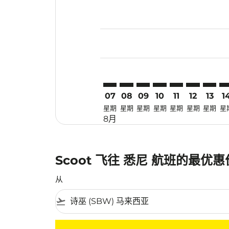
Displaying fares for 八月-2026
SBW–SYD: cmp-view-offers-dis
SBW–SYD: cmp-view-offers
SBW–SYD: cmp-view-off
SBW–SYD: cmp-view
SBW–SYD: cmp-
SBW–SYD: 
SBW–SY
SB
07
08
09
10
11
12
13
1
星期
星期
星期
星期
星期
星期
星期
星
8月
Scoot 飞往 悉尼 航班的最优
从
flight_takeoff
没有符合您的筛选条件的机票。请调整您的筛选