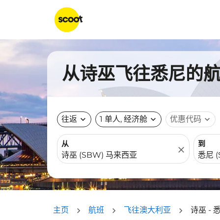
从诗巫飞往悉尼的航班
往返
expand_more
1 单人, 经济舱
expand_more
优惠代码
expand_more
从
到
close
主页
航班
飞往澳大利亚
诗巫 - 