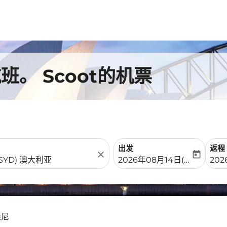
。 Scoot的机票
出发
返程
close
today
fc-booking-departure-date-
fc-b
2026年08月14日(周五)
202
悉尼