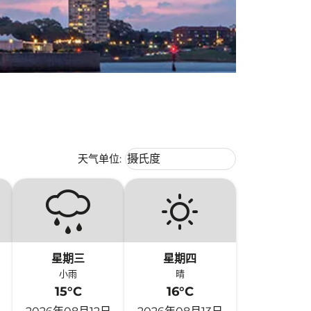
Weather unit option 摄氏度 Selecte
天气单位
:
摄氏度
keyboard_arrow_down
星期三
星期四
小雨
晴
15°C
16°C