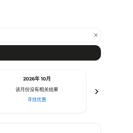
close
2026年 10月
20
chevron_right
该月份没有相关结果
该月份
寻找优惠