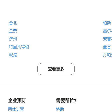
台北
珀斯
金奈
墨尔
济州
安吉
特里凡得琅
曼谷
岘港
丹帕
查看更多
企业预订
需要帮忙?
团体订票
协助