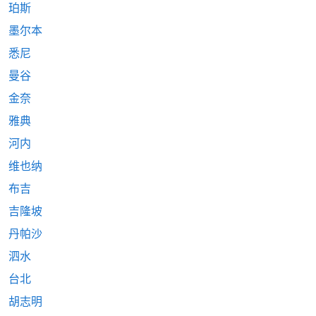
珀斯
墨尔本
悉尼
曼谷
金奈
雅典
河内
维也纳
布吉
吉隆坡
丹帕沙
泗水
台北
胡志明