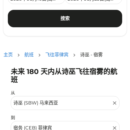
搜索
主页
航班
飞往菲律宾
诗巫 - 宿雾
未来 180 天内从诗巫飞往宿雾的航
没有符合您的筛选条件的机票。请调整您的筛选条件。
班
从
close
到
close