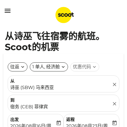

从诗巫飞往宿雾的航班。
Scoot的机票
往返
expand_more
1 单人, 经济舱
expand_more
优惠代码
expand_more
从
close
诗巫 (SBW) 马来西亚
到
close
宿务 (CEB) 菲律宾
出发
返程
today
today
fc-booking-departure-date-aria-label
fc-booking-return-date-ari
2026年08月16日(周日)
2026年08月23日(周日)