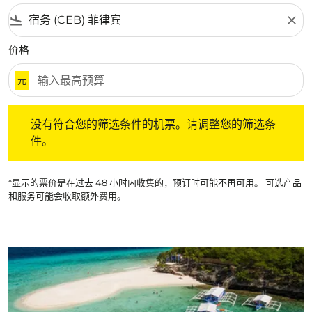
flight_land
close
价格
元
没有符合您的筛选条件的机票。请调整您的筛选条件。
没有符合您的筛选条件的机票。请调整您的筛选条
件。
*显示的票价是在过去 48 小时内收集的，预订时可能不再可用。 可选产品
和服务可能会收取额外费用。