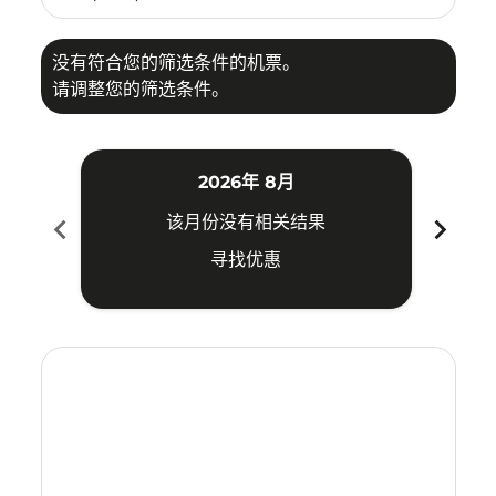
没有符合您的筛选条件的机票。
请调整您的筛选条件。
2026年 8月
chevron_left
chevron_right
该月份没有相关结果
寻找优惠
Displaying fares for 八月-2026
SBW–CEB: cmp-view-offers-disclaimer. 寻找优惠
SBW–CEB: cmp-view-offers-disclaimer. 寻找优惠
SBW–CEB: cmp-view-offers-disclaimer. 寻
SBW–CEB: cmp-view-offers-disclaime
SBW–CEB: cmp-view-offers-discla
SBW–CEB: cmp-view-offers-di
SBW–CEB: cmp-view-offer
SBW–CEB: cmp-view-o
SBW–CEB: cmp-vie
SBW–CEB: cmp
SBW–CEB:
SBW–C
S