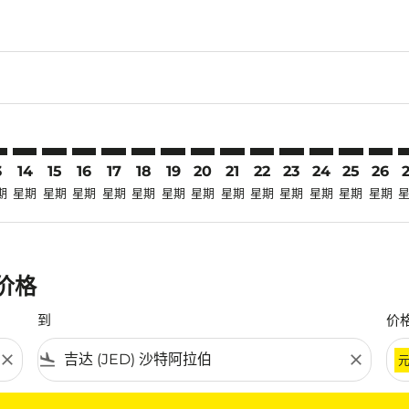
laimer. 寻找优惠
disclaimer. 寻找优惠
ers-disclaimer. 寻找优惠
-offers-disclaimer. 寻找优惠
view-offers-disclaimer. 寻找优惠
cmp-view-offers-disclaimer. 寻找优惠
D: cmp-view-offers-disclaimer. 寻找优惠
W–JED: cmp-view-offers-disclaimer. 寻找优惠
SBW–JED: cmp-view-offers-disclaimer. 寻找优惠
SBW–JED: cmp-view-offers-disclaimer. 寻找优惠
SBW–JED: cmp-view-offers-disclaimer. 寻找优惠
SBW–JED: cmp-view-offers-disclaimer. 寻找
SBW–JED: cmp-view-offers-disclaimer
SBW–JED: cmp-view-offers-disclai
SBW–JED: cmp-view-offers-dis
SBW–JED: cmp-view-offers
SBW–JED: cmp-view-of
SBW–JED: cmp-vie
SBW–JED: cmp
SBW–JED: 
SBW–J
S
3
14
15
16
17
18
19
20
21
22
23
24
25
26
期
星期
星期
星期
星期
星期
星期
星期
星期
星期
星期
星期
星期
星期
惠价格
到
价
close
flight_land
close
条件。