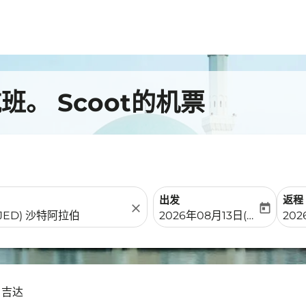
。 Scoot的机票
出发
返程
close
today
fc-booking-departure-date-
fc-b
2026年08月13日(周四)
20
- 吉达