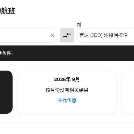
的航班
条件。
到
compare_arrows
close
选条件。
2026年 9月
该月份没有相关结果
寻找优惠