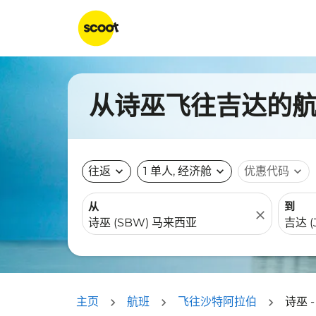
从诗巫飞往吉达的航班
往返
expand_more
1 单人, 经济舱
expand_more
优惠代码
expand_more
从
到
close
主页
航班
飞往沙特阿拉伯
诗巫 