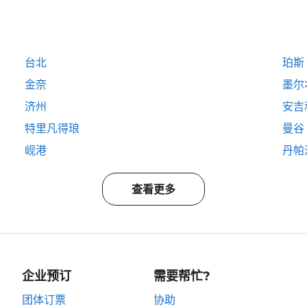
台北
珀斯
金奈
墨尔
济州
安吉
特里凡得琅
曼谷
岘港
丹帕
查看更多
企业预订
需要帮忙?
团体订票
协助