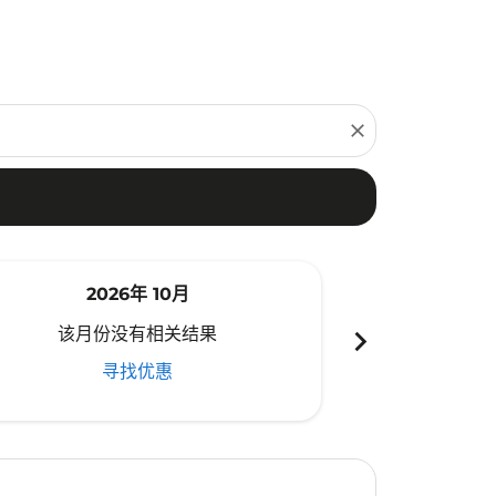
close
2026年 10月
20
chevron_right
该月份没有相关结果
该月份
寻找优惠