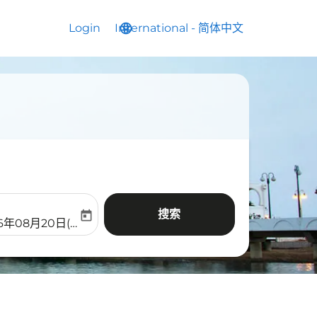
Login
International
language
keyboard_arrow_down
-
简体中文
搜索
today
aria-label
ooking-return-date-aria-label
26年08月20日(周四)