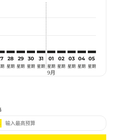
优惠
. 寻找优惠
mer. 寻找优惠
claimer. 寻找优惠
-disclaimer. 寻找优惠
fers-disclaimer. 寻找优惠
w-offers-disclaimer. 寻找优惠
-view-offers-disclaimer. 寻找优惠
cmp-view-offers-disclaimer. 寻找优惠
ED: cmp-view-offers-disclaimer. 寻找优惠
BW–JED: cmp-view-offers-disclaimer. 寻找优惠
SBW–JED: cmp-view-offers-disclaimer. 寻找优惠
SBW–JED: cmp-view-offers-disclaimer. 寻找优惠
SBW–JED: cmp-view-offers-disclaimer. 寻找优惠
SBW–JED: cmp-view-offers-disclaimer. 寻
SBW–JED: cmp-view-offers-disclaimer
SBW–JED: cmp-view-offers-discla
SBW–JED: cmp-view-offers-di
SBW–JED: cmp-view-offer
SBW–JED: cmp-view-o
27
28
29
30
31
01
02
03
04
05
星期
星期
星期
星期
星期
星期
星期
星期
星期
星期
9月
格
元