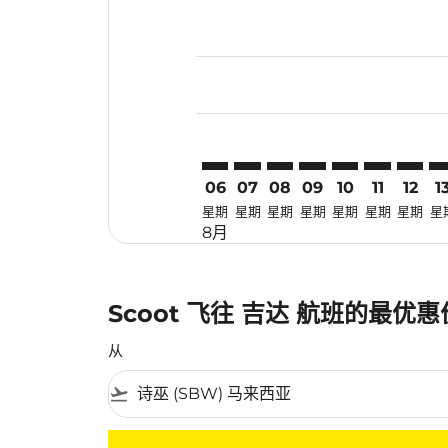
Displaying fares for 八月-2026
SBW–JED: cmp-view-offers-disc
SBW–JED: cmp-view-offers-
SBW–JED: cmp-view-off
SBW–JED: cmp-view
SBW–JED: cmp-
SBW–JED: 
SBW–JE
SB
06
07
08
09
10
11
12
1
星期
星期
星期
星期
星期
星期
星期
星
8月
Scoot 飞往 吉达 航班的最优
从
flight_takeoff
没有符合您的筛选条件的机票。请调整您的筛选