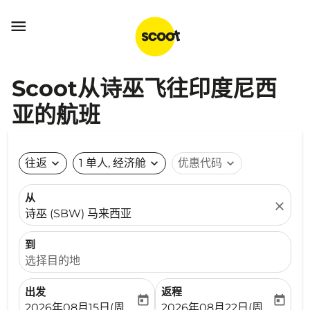

Scoot从诗巫飞往印度尼西
亚的航班
往返
expand_more
1 单人, 经济舱
expand_more
优惠代码
expand_more
从
close
诗巫 (SBW) 马来西亚
到
选择目的地
出发
返程
today
today
fc-booking-departure-date-aria-label
fc-booking-return-date-ari
2026年08月15日(周六)
2026年08月22日(周六)