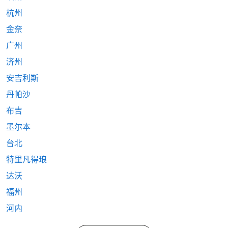
杭州
金奈
广州
济州
安吉利斯
丹帕沙
布吉
墨尔本
台北
特里凡得琅
达沃
福州
河内