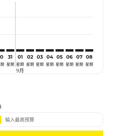
找优惠
. 寻找优惠
imer. 寻找优惠
sclaimer. 寻找优惠
s-disclaimer. 寻找优惠
fers-disclaimer. 寻找优惠
w-offers-disclaimer. 寻找优惠
-view-offers-disclaimer. 寻找优惠
 cmp-view-offers-disclaimer. 寻找优惠
RG: cmp-view-offers-disclaimer. 寻找优惠
BW–SRG: cmp-view-offers-disclaimer. 寻找优惠
SBW–SRG: cmp-view-offers-disclaimer. 寻找优惠
SBW–SRG: cmp-view-offers-disclaimer. 寻找优惠
SBW–SRG: cmp-view-offers-disclaimer. 寻找优惠
SBW–SRG: cmp-view-offers-disclaimer. 寻
SBW–SRG: cmp-view-offers-disclaime
SBW–SRG: cmp-view-offers-discl
SBW–SRG: cmp-view-offers-d
SBW–SRG: cmp-view-offer
SBW–SRG: cmp-view-o
30
31
01
02
03
04
05
06
07
08
星期
星期
星期
星期
星期
星期
星期
星期
星期
星期
9月
格
元