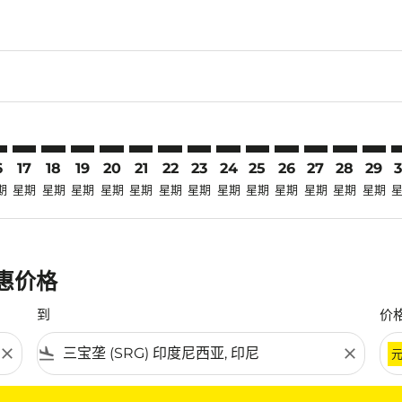
claimer. 寻找优惠
-disclaimer. 寻找优惠
ers-disclaimer. 寻找优惠
-offers-disclaimer. 寻找优惠
view-offers-disclaimer. 寻找优惠
cmp-view-offers-disclaimer. 寻找优惠
G: cmp-view-offers-disclaimer. 寻找优惠
W–SRG: cmp-view-offers-disclaimer. 寻找优惠
SBW–SRG: cmp-view-offers-disclaimer. 寻找优惠
SBW–SRG: cmp-view-offers-disclaimer. 寻找优惠
SBW–SRG: cmp-view-offers-disclaimer. 寻找优惠
SBW–SRG: cmp-view-offers-disclaimer. 寻
SBW–SRG: cmp-view-offers-disclaimer
SBW–SRG: cmp-view-offers-discla
SBW–SRG: cmp-view-offers-di
SBW–SRG: cmp-view-offer
SBW–SRG: cmp-view-of
SBW–SRG: cmp-vie
SBW–SRG: cmp
SBW–SRG:
SBW–S
S
6
17
18
19
20
21
22
23
24
25
26
27
28
29
期
星期
星期
星期
星期
星期
星期
星期
星期
星期
星期
星期
星期
星期
优惠价格
到
价
close
flight_land
close
条件。