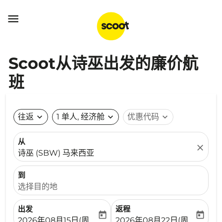

Scoot从诗巫出发的廉价航
班
往返
expand_more
1 单人, 经济舱
expand_more
优惠代码
expand_more
从
close
诗巫 (SBW) 马来西亚
到
选择目的地
出发
返程
today
today
fc-booking-departure-date-aria-label
fc-booking-return-date-ari
2026年08月15日(周六)
2026年08月22日(周六)