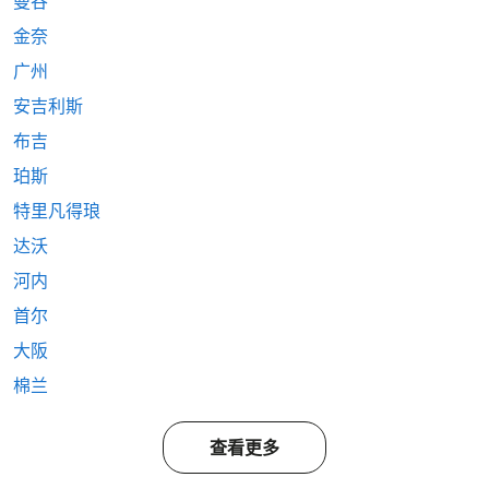
曼谷
金奈
广州
安吉利斯
布吉
珀斯
特里凡得琅
达沃
河内
首尔
大阪
棉兰
查看更多