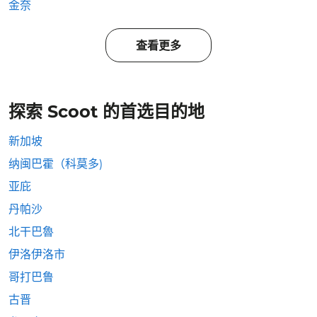
金奈
查看更多
探索 Scoot 的首选目的地
新加坡
纳闽巴霍（科莫多)
亚庇
丹帕沙
北干巴魯
伊洛伊洛市
哥打巴鲁
古晋