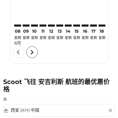
08
09
10
11
12
13
14
15
16
17
18
19
星期
星期
星期
星期
星期
星期
星期
星期
星期
星期
星期
星期
8月
chevron_left
chevron_right
Scoot 飞往 安吉利斯 航班的最优惠价
格
从
flight_takeoff
close