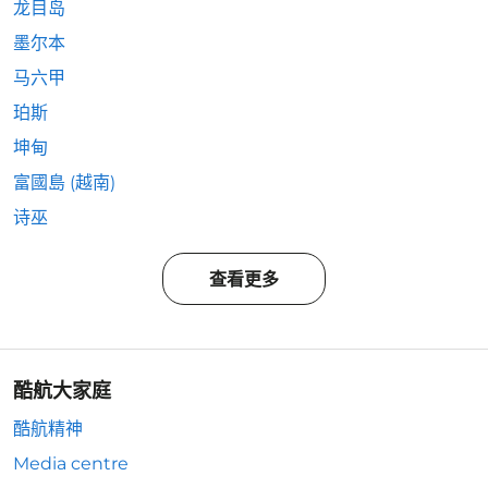
龙目岛
墨尔本
马六甲
珀斯
坤甸
富國島 (越南)
诗巫
查看更多
酷航大家庭
酷航精神
Media centre