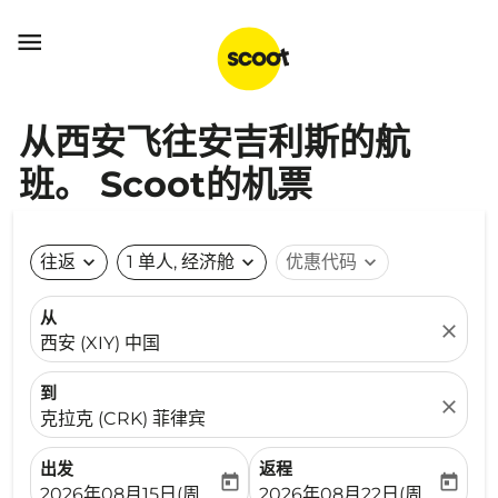

从西安飞往安吉利斯的航
班。 Scoot的机票
往返
expand_more
1 单人, 经济舱
expand_more
优惠代码
expand_more
从
close
西安 (XIY) 中国
到
close
克拉克 (CRK) 菲律宾
出发
返程
today
today
fc-booking-departure-date-aria-label
fc-booking-return-date-ari
2026年08月15日(周六)
2026年08月22日(周六)