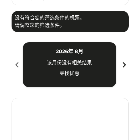
没有符合您的筛选条件的机票。
请调整您的筛选条件。
2026年 8月
chevron_left
chevron_right
该月份没有相关结果
寻找优惠
Displaying fares for 八月-2026
XIY–CRK: cmp-view-offers-disclaimer. 寻找优惠
XIY–CRK: cmp-view-offers-disclaimer. 寻找优惠
XIY–CRK: cmp-view-offers-disclaimer. 寻找
XIY–CRK: cmp-view-offers-disclaimer
XIY–CRK: cmp-view-offers-discla
XIY–CRK: cmp-view-offers-dis
XIY–CRK: cmp-view-offers
XIY–CRK: cmp-view-of
XIY–CRK: cmp-vie
XIY–CRK: cmp
XIY–CRK: 
XIY–C
X