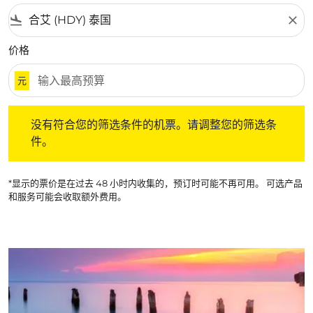
flight_land
close
价格
元
没有符合您的筛选条件的机票。请调整您的筛选条件。
没有符合您的筛选条件的机票。请调整您的筛选条
件。
*显示的票价是在过去 48 小时内收集的，预订时可能不再可用。 可选产品
和服务可能会收取额外费用。