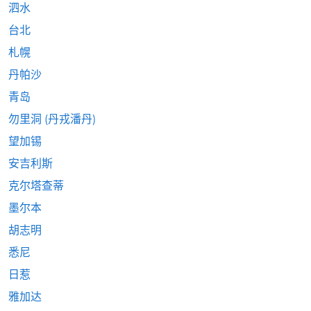
泗水
台北
札幌
丹帕沙
青岛
勿里洞 (丹戎潘丹)
望加锡
安吉利斯
克尔塔查蒂
墨尔本
胡志明
悉尼
日惹
雅加达