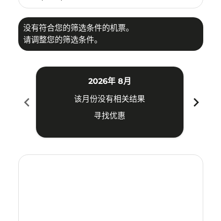
没有符合您的筛选条件的机票。
请调整您的筛选条件。
2026年 8月
chevron_left
chevron_right
该月份没有相关结果
寻找优惠
Displaying fares for 八月-2026
XIY–HDY: cmp-view-offers-disclaimer. 寻找优惠
XIY–HDY: cmp-view-offers-disclaimer. 寻找优惠
XIY–HDY: cmp-view-offers-disclaimer. 寻找
XIY–HDY: cmp-view-offers-disclaimer
XIY–HDY: cmp-view-offers-discla
XIY–HDY: cmp-view-offers-di
XIY–HDY: cmp-view-offers
XIY–HDY: cmp-view-of
XIY–HDY: cmp-vie
XIY–HDY: cmp
XIY–HDY:
XIY–H
X