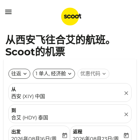

从西安飞往合艾的航班。
Scoot的机票
往返
expand_more
1 单人, 经济舱
expand_more
优惠代码
expand_more
从
close
西安 (XIY) 中国
到
close
合艾 (HDY) 泰国
出发
返程
today
today
fc-booking-departure-date-aria-label
fc-booking-return-date-ari
2026年08月16日(周日)
2026年08月23日(周日)