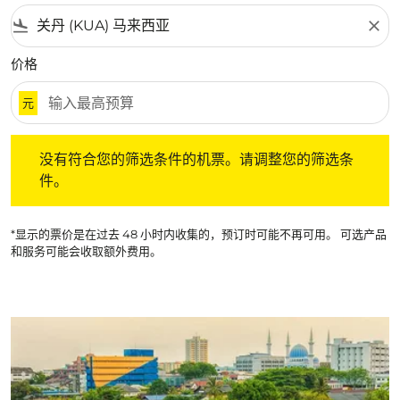
flight_land
close
价格
元
没有符合您的筛选条件的机票。请调整您的筛选条件。
没有符合您的筛选条件的机票。请调整您的筛选条
件。
*显示的票价是在过去 48 小时内收集的，预订时可能不再可用。 可选产品
和服务可能会收取额外费用。