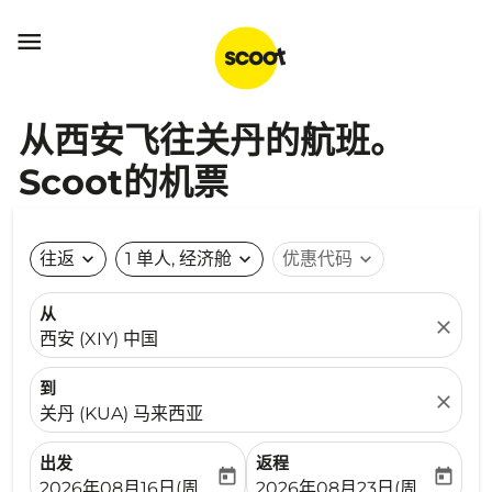

从西安飞往关丹的航班。
Scoot的机票
往返
expand_more
1 单人, 经济舱
expand_more
优惠代码
expand_more
从
close
西安 (XIY) 中国
到
close
关丹 (KUA) 马来西亚
出发
返程
today
today
fc-booking-departure-date-aria-label
fc-booking-return-date-ari
2026年08月16日(周日)
2026年08月23日(周日)