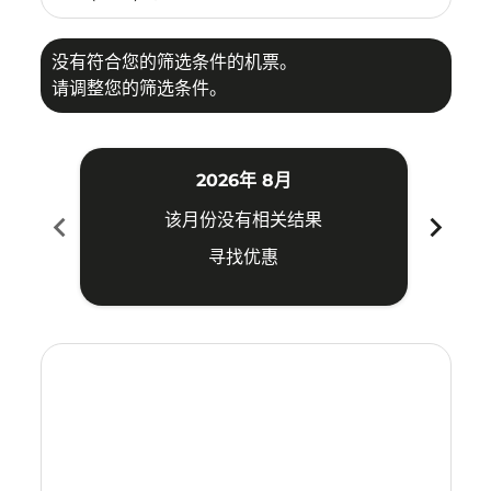
没有符合您的筛选条件的机票。
请调整您的筛选条件。
2026年 8月
chevron_left
chevron_right
该月份没有相关结果
寻找优惠
Displaying fares for 八月-2026
XIY–KUA: cmp-view-offers-disclaimer. 寻找优惠
XIY–KUA: cmp-view-offers-disclaimer. 寻找优惠
XIY–KUA: cmp-view-offers-disclaimer. 寻找
XIY–KUA: cmp-view-offers-disclaimer
XIY–KUA: cmp-view-offers-discla
XIY–KUA: cmp-view-offers-di
XIY–KUA: cmp-view-offers
XIY–KUA: cmp-view-of
XIY–KUA: cmp-vie
XIY–KUA: cmp
XIY–KUA:
XIY–K
X