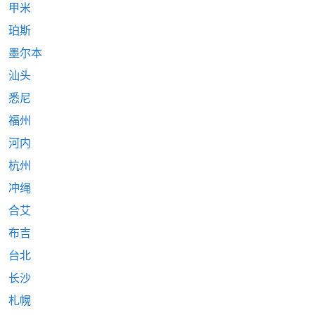
甲米
珀斯
墨尔本
汕头
悉尼
福州
河内
杭州
冲绳
合艾
布吉
台北
长沙
札幌