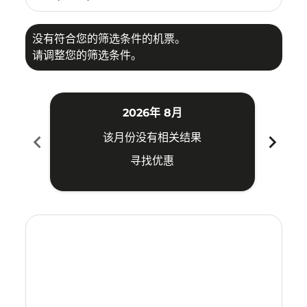
没有符合您的筛选条件的机票。
请调整您的筛选条件。
2026年 8月
chevron_left
chevron_right
该月份没有相关结果
寻找优惠
Displaying fares for 八月-2026
TRZ–SBW: cmp-view-offers-disclaimer. 寻找优惠
TRZ–SBW: cmp-view-offers-disclaimer. 寻找优惠
TRZ–SBW: cmp-view-offers-disclaimer. 寻
TRZ–SBW: cmp-view-offers-disclaime
TRZ–SBW: cmp-view-offers-discla
TRZ–SBW: cmp-view-offers-di
TRZ–SBW: cmp-view-offer
TRZ–SBW: cmp-view-o
TRZ–SBW: cmp-vie
TRZ–SBW: cmp
TRZ–SBW:
TRZ–S
T