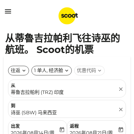

从蒂魯吉拉帕利飞往诗巫的
航班。 Scoot的机票
往返
expand_more
1 单人, 经济舱
expand_more
优惠代码
expand_more
从
close
蒂魯吉拉帕利 (TRZ) 印度
到
close
诗巫 (SBW) 马来西亚
出发
返程
today
today
fc-booking-departure-date-aria-label
fc-booking-return-date-ari
2026年08月14日(周五)
2026年08月21日(周五)