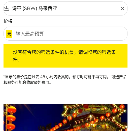
flight_land
close
价格
元
没有符合您的筛选条件的机票。请调整您的筛选条件。
没有符合您的筛选条件的机票。请调整您的筛选条
件。
*显示的票价是在过去 48 小时内收集的，预订时可能不再可用。 可选产品
和服务可能会收取额外费用。