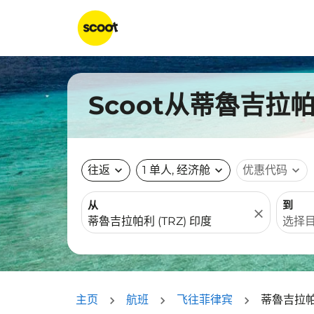
Scoot从蒂魯吉
往返
expand_more
1 单人, 经济舱
expand_more
优惠代码
expand_more
从
到
close
主页
航班
飞往菲律宾
蒂魯吉拉帕