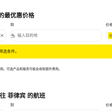
班的最优惠价格
到
价
close
flight_land
条件。
筛选条件。
再可用。可选产品和服务可能会收取额外费用。
飞往 菲律宾 的航班
到
价