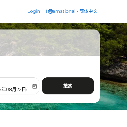
Login
International
language
keyboard_arrow_down
-
简体中文
搜索
today
aria-label
ooking-return-date-aria-label
6年08月22日(周六)