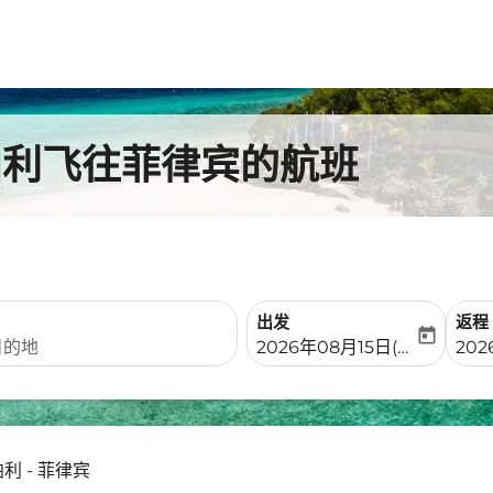
拉帕利飞往菲律宾的航班
出发
返程
today
fc-booking-departure-date-
fc-b
2026年08月15日(周六)
202
利 - 菲律宾