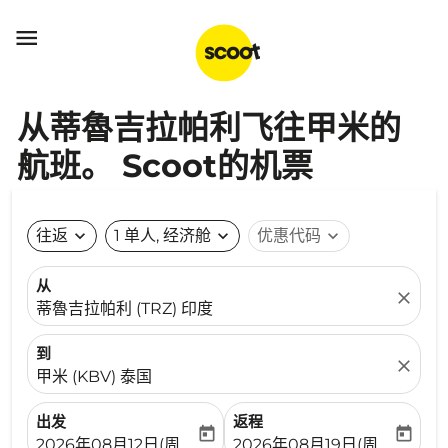

从蒂魯吉拉帕利飞往甲米的
航班。 Scoot的机票
往返
expand_more
1 单人, 经济舱
expand_more
优惠代码
expand_more
从
close
蒂魯吉拉帕利 (TRZ) 印度
到
close
甲米 (KBV) 泰国
出发
返程
today
today
fc-booking-departure-date-aria-label
fc-booking-return-date-ari
2026年08月12日(周三)
2026年08月19日(周三)