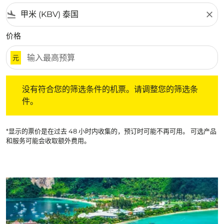
flight_land
close
价格
元
没有符合您的筛选条件的机票。请调整您的筛选条件。
没有符合您的筛选条件的机票。请调整您的筛选条
件。
*显示的票价是在过去 48 小时内收集的，预订时可能不再可用。 可选产品
和服务可能会收取额外费用。