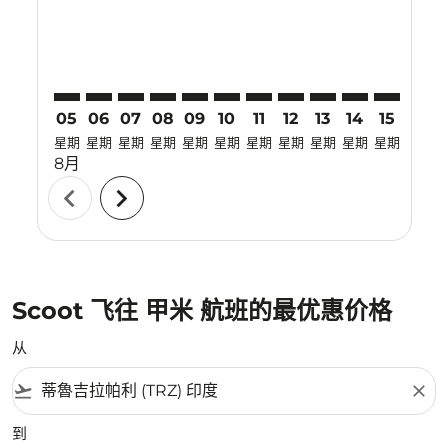
05
06
07
08
09
10
11
12
13
14
15
16
星期
星期
星期
星期
星期
星期
星期
星期
星期
星期
星期
星期
8月
chevron_left
chevron_right
Scoot 飞往 甲米 航班的最优惠价格
从
flight_takeoff
close
到