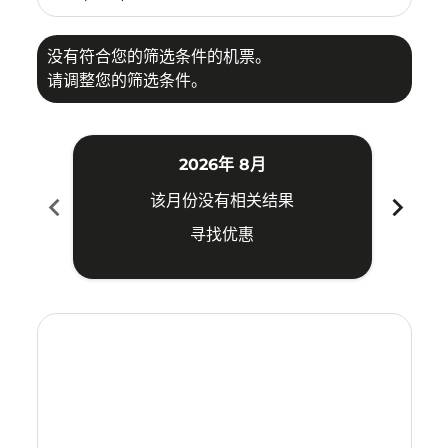
没有符合您的筛选条件的机票。
请调整您的筛选条件。
2026年 8月
chevron_left
chevron_right
该月份没有相关结果
寻找优惠
Displaying fares for 八月-2026
TRZ–KBV: cmp-view-offers-disclaimer. 寻找优惠
TRZ–KBV: cmp-view-offers-disclaimer. 寻找优惠
TRZ–KBV: cmp-view-offers-disclaimer. 寻找
TRZ–KBV: cmp-view-offers-disclaimer
TRZ–KBV: cmp-view-offers-discla
TRZ–KBV: cmp-view-offers-di
TRZ–KBV: cmp-view-offer
TRZ–KBV: cmp-view-of
TRZ–KBV: cmp-vie
TRZ–KBV: cmp
TRZ–KBV:
TRZ–K
T